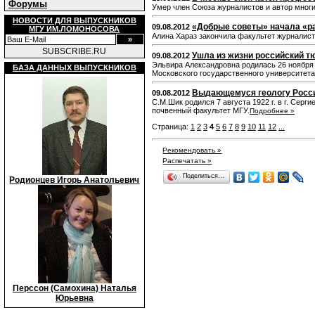
Форумы
Умер член Союза журналистов и автор многи
НОВОСТИ ДЛЯ ВЫПУСКНИКОВ
«Добрые советы» начала «р
09.08.2012
МГУ ИМ.ЛОМОНОСОВА
Алина Хараз закончила факультет журналист
SUBSCRIBE.RU
Ушла из жизни российский т
09.08.2012
Эльвира Александровна родилась 26 ноября 
БАЗА ДАННЫХ ВЫПУСКНИКОВ
Московского государственного университета
Выдающемуся геологу Росси
09.08.2012
С.М.Шик родился 7 августа 1922 г. в г. Серг
почвенный факультет МГУ.
Подробнее »
Страница:
1
2
3
4
5
6
7
8
9
10
11
12
...
Рекомендовать »
Распечатать »
Поделиться…
Родионцев Игорь Анатольевич
Перссон (Самохина) Наталья
Юрьевна