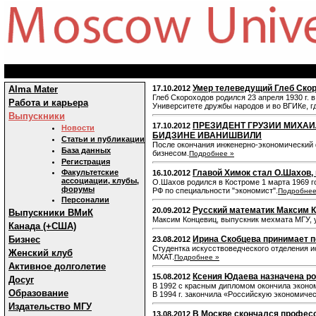
Умер телеведущий Глеб Ско
Alma Mater
17.10.2012
Глеб Скороходов родился 23 апреля 1930 г. 
Работа и карьера
Университете дружбы народов и во ВГИКе, где
Выпускники
ПРЕЗИДЕНТ ГРУЗИИ МИХАИ
17.10.2012
Новости
БИДЗИНЕ ИВАНИШВИЛИ
Статьи и публикации
После окончания инженерно-экономический ф
База данных
бизнесом.
Подробнее »
Регистрация
Факультетские
Главой Химок стал О.Шахов,
16.10.2012
ассоциации, клубы,
О.Шахов родился в Костроме 1 марта 1969 
форумы
РФ по специальности "экономист".
Подробнее
Персоналии
Русский математик Максим К
20.09.2012
Выпускники ВМиК
Максим Концевиц, выпускник мехмата МГУ, 
Канада (+США)
Бизнес
Ирина Скобцева принимает 
23.08.2012
Студентка искусствоведческого отделения и
Женский клуб
МХАТ.
Подробнее »
Активное долголетие
Ксения Юдаева назначена р
15.08.2012
Досуг
В 1992 с красным дипломом окончила эконо
Образование
В 1994 г. закончила «Российскую экономиче
Издательство МГУ
В Москве скончался профес
13.08.2012