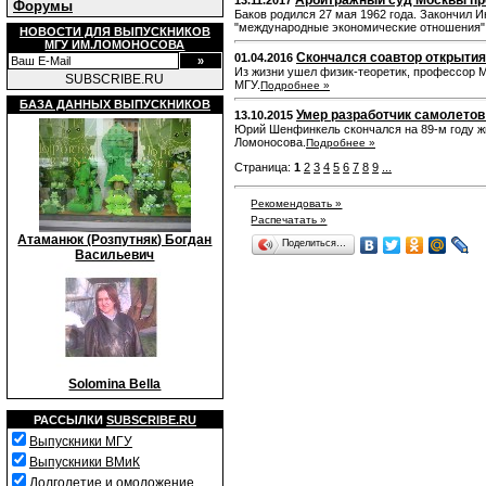
Арбитражный суд Москвы пре
13.11.2017
Форумы
Баков родился 27 мая 1962 года. Закончил 
"международные экономические отношения". 
НОВОСТИ ДЛЯ ВЫПУСКНИКОВ
МГУ ИМ.ЛОМОНОСОВА
Скончался соавтор открыти
01.04.2016
Из жизни ушел физик-теоретик, профессор М
SUBSCRIBE.RU
МГУ.
Подробнее »
БАЗА ДАННЫХ ВЫПУСКНИКОВ
Умер разработчик самолетов
13.10.2015
Юрий Шенфинкель скончался на 89-м году ж
Ломоносова.
Подробнее »
Страница:
1
2
3
4
5
6
7
8
9
...
Рекомендовать »
Распечатать »
Атаманюк (Розпутняк) Богдан
Поделиться…
Васильевич
Solomina Bella
РАССЫЛКИ
SUBSCRIBE.RU
Выпускники МГУ
Выпускники ВМиК
Долголетие и омоложение