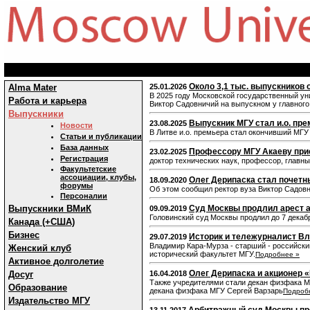
Около 3,1 тыс. выпускников 
Alma Mater
25.01.2026
В 2025 году Московской государственный ун
Работа и карьера
Виктор Садовничий на выпускном у главного
Выпускники
Выпускник МГУ стал и.о. пре
23.08.2025
Новости
В Литве и.о. премьера стал окончивший МГ
Статьи и публикации
База данных
Профессору МГУ Акаеву прис
23.02.2025
Регистрация
доктор технических наук, профессор, глав
Факультетские
ассоциации, клубы,
Олег Дерипаска стал почет
18.09.2020
форумы
Об этом сообщил ректор вуза Виктор Садовн
Персоналии
Выпускники ВМиК
Суд Москвы продлил арест 
09.09.2019
Головинский суд Москвы продлил до 7 декаб
Канада (+США)
Бизнес
Историк и тележурналист Вл
29.07.2019
Владимир Кара-Мурза - старший - российский
Женский клуб
исторический факультет МГУ.
Подробнее »
Активное долголетие
Олег Дерипаска и акционер 
Досуг
16.04.2018
Также учредителями стали декан физфака М
Образование
декана физфака МГУ Сергей Варзарь
Подроб
Издательство МГУ