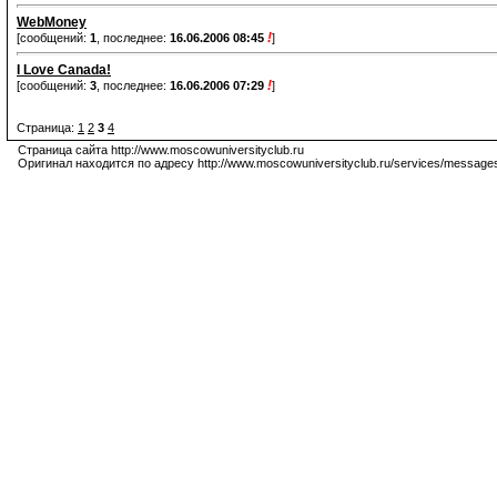
WebMoney
!
[сообщений:
1
, последнее:
16.06.2006 08:45
]
I Love Canada!
!
[сообщений:
3
, последнее:
16.06.2006 07:29
]
Страница:
1
2
3
4
Страница сайта http://www.moscowuniversityclub.ru
Оригинал находится по адресу http://www.moscowuniversityclub.ru/services/messag