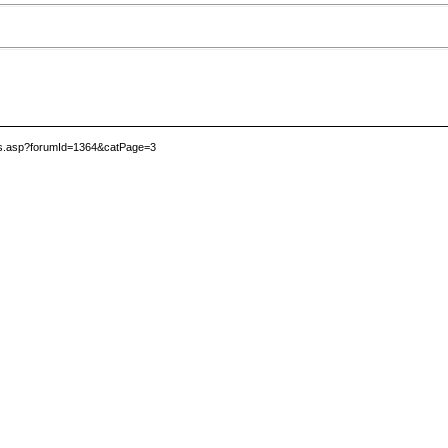
es.asp?forumId=1364&catPage=3