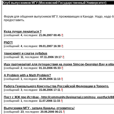
Клуб выпускников МГУ (Московский Государственный Университет)
Форум для общения выпусников МГУ, проживающих в Канаде. Надо, надо бо
предоставить.
Куда лучше лендиться ?
!
[сообщений:
4
, последнее:
21.06.2007 00:45
]
PhD?!
!
[сообщений:
4
, последнее:
09.01.2007 16:30
]
транскрипт и course syllabus
!
[сообщений:
11
, последнее:
07.11.2006 19:17
]
Ищу партнера(ов) для путешествия на лодке Simcoe-Georgian Bay и обра
!
[сообщений:
2
, последнее:
01.10.2006 05:33
]
A Problem with a Math Problem?
!
[сообщений:
1
, последнее:
26.09.2006 11:13
]
Работа Генерального Консульства Российской Федерации в Торонто.
!
[сообщений:
3
, последнее:
15.08.2006 17:11
]
Пост с ЖЖ про Истфак - http://community.livejournal.com/msu_eastfuck/8
!
[сообщений:
1
, последнее:
11.07.2006 11:33
]
Выпускники МГУ - запада Канады, отзовитесь!
!
[сообщений:
23
, последнее:
20.06.2006 06:21
]