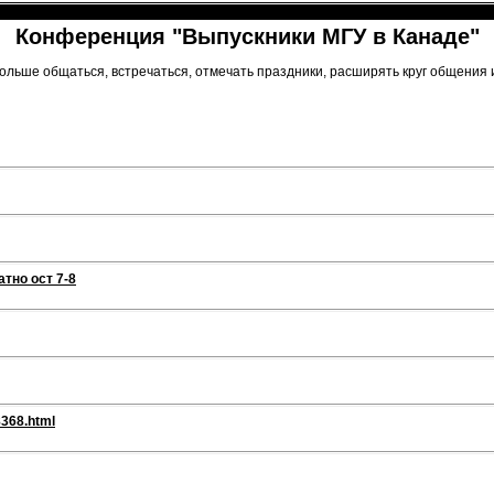
Конференция "Выпускники МГУ в Канаде"
льше общаться, встречаться, отмечать праздники, расширять круг общения и 
тно ост 7-8
8368.html