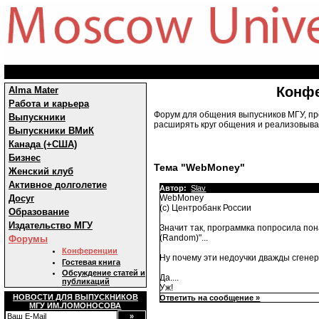
Конф
Alma Mater
Работа и карьера
Форум для общения выпусников МГУ, пр
Выпускники
расширять круг общения и реализовыват
Выпускники ВМиК
Канада (+США)
Бизнес
Тема "WebMoney"
Женский клуб
Активное долголетие
Автор:
Slav
Досуг
WebMoney
(c) Центробанк России
Образование
Издательство МГУ
Значит так, программка попросила пон
(Random)"...
Форумы
Конференции
Ну почему эти недоучки дважды сгенер
Гостевая книга
Обсуждение статей и
Да....
публикаций
Уж!
НОВОСТИ ДЛЯ ВЫПУСКНИКОВ
Ответить на сообщение »
МГУ ИМ.ЛОМОНОСОВА