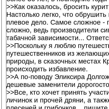
>>Как оказалось, бросить курить
Настолько легко, что обрушить
плевое дело. Самое сложное - п
сложно, ведь производители си
табачной зависимости... Ответ
>>Поскольку я люблю путешеств
путешественников из желающих 
природы, в сказочных местах Кр
происходить избавление.
>>А по-поводу Эликсира Долго
дешевые заменители дорогост
>>Все, кто хочет принять участ
личинок и прочей дряни, а такж
плесеней и грибочков... пишите