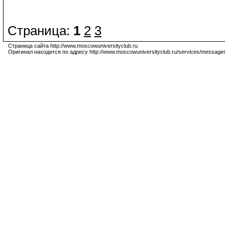
Страница:
1
2
3
Страница сайта http://www.moscowuniversityclub.ru
Оригинал находится по адресу http://www.moscowuniversityclub.ru/services/message