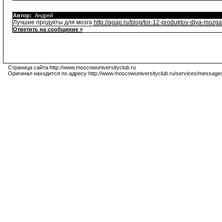
Автор:
Андрей
Лучшие продукты для мозга
http://agap.ru/blog/tor-12-produktov-dlya-mozga
Ответить на сообщение »
Страница сайта http://www.moscowuniversityclub.ru
Оригинал находится по адресу http://www.moscowuniversityclub.ru/services/message