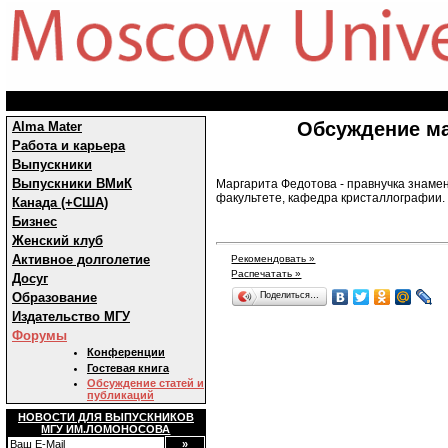
Обсуждение ма
Alma Mater
Работа и карьера
Выпускники
Выпускники ВМиК
Маргарита Федотова - правнучка знамен
факультете, кафедра кристаллографии.
Канада (+США)
Бизнес
Женский клуб
Активное долголетие
Рекомендовать »
Распечатать »
Досуг
Образование
Поделиться…
Издательство МГУ
Форумы
Конференции
Гостевая книга
Обсуждение статей и
публикаций
НОВОСТИ ДЛЯ ВЫПУСКНИКОВ
МГУ ИМ.ЛОМОНОСОВА