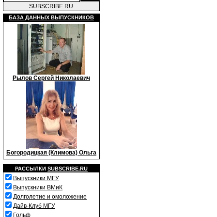
SUBSCRIBE.RU
БАЗА ДАННЫХ ВЫПУСКНИКОВ
Рылов Сергей Николаевич
Богородицкая (Климова) Ольга
РАССЫЛКИ
SUBSCRIBE.RU
Выпускники МГУ
Выпускники ВМиК
Долголетие и омоложение
Дайв-Клуб МГУ
Гольф