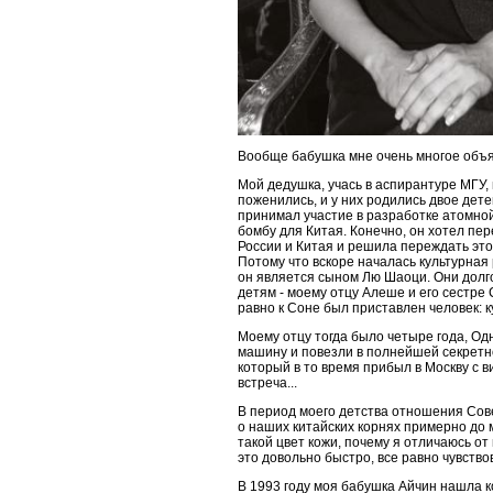
Вообще бабушка мне очень многое объя
Мой дедушка, учась в аспирантуре МГУ,
поженились, и у них родились двое дете
принимал участие в разработке атомной
бомбу для Китая. Конечно, он хотел пе
России и Китая и решила переждать это
Потому что вскоре началась культурная 
он является сыном Лю Шаоци. Они долго
детям - моему отцу Алеше и его сестре
равно к Соне был приставлен человек: ку
Моему отцу тогда было четыре года, Од
машину и повезли в полнейшей секретнос
который в то время прибыл в Москву с 
встреча...
В период моего детства отношения Сов
о наших китайских корнях примерно до м
такой цвет кожи, почему я отличаюсь от
это довольно быстро, все равно чувствов
В 1993 году моя бабушка Айчин нашла к