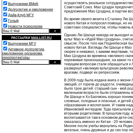
осуществлять реальное сотрудничество 
Выпускники ВМиК
Советский Союз. Мао Цзэдун предпочита
Долголетие и омоложение
предложения Мао Цзэдуна, в партии во
Дайв-Клуб МГУ
Во время своего визита к Сталину Лю Ш
Гольф
нового Китая и попросил помощи, но не
Новости психологии
советских специалистов, чтобы помочь
Однако Лю Шаоци никогда не выходил на
РАССЫЛКИ
MAILLIST.RU
культ Мао и «Идей Мао Цзэдуна», считая
смысле. После того как Поднебесная бы
Выпускники МГУ
нового Китая. Взгляды Лю Шаоци и Мао
Активное долголетие,
скорее и неважно, с какими жертвами,
омоложение организма,
Мао Цзэдуна во времена «великого скач
геропротекторы
переживая произошедшее, на какое-то в
текущим вопросам стали обращаться к 
развернул «великую культурную револю
врагами, подверг их репрессиям.
В 2009 году была издана книга о жизни
эмоций, от горечи до радости, очевиди
было трое детей: старший сын - мой род
маленьком возрасте были отправлены в
Лю Шаоци и Хэ Баочжэнь хорошо понимал
сложные, голодные и опасные, и детей
образование и воспитание. И таким на
Ивановский интердом. Туда присылали д
вторыми родителями. В прошлом году, к
воспитываются там в основном дети-си
оказалась именно из Китая - 20 человек
Многие после учебы вернулись на Родину
веселые, очень дружные и до сих пор о