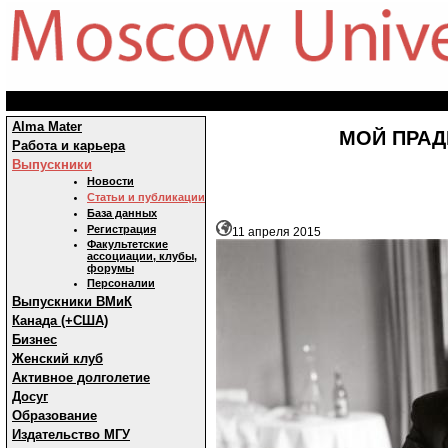
Alma Mater
МОЙ ПРАД
Работа и карьера
Выпускники
Новости
Статьи и публикации
База данных
Регистрация
11 апреля 2015
Факультетские
ассоциации, клубы,
форумы
Персоналии
Выпускники ВМиК
Канада (+США)
Бизнес
Женский клуб
Активное долголетие
Досуг
Образование
Издательство МГУ