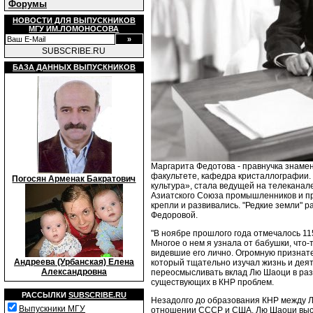
Форумы
НОВОСТИ ДЛЯ ВЫПУСКНИКОВ
МГУ ИМ.ЛОМОНОСОВА
SUBSCRIBE.RU
БАЗА ДАННЫХ ВЫПУСКНИКОВ
Маргарита Федотова - правнучка знамен
факультете, кафедра кристаллографии.
Погосян Арменак Бакратович
культура», стала ведущей на телекана
Азиатского Cоюза промышленников и пре
крепли и развивались. "Редкие земли" 
Федоровой.
"В ноябре прошлого года отмечалось 1
Многое о нем я узнала от бабушки, что
видевшие его лично. Огромную признат
Андреева (Урбанская) Елена
который тщательно изучал жизнь и дея
Александровна
переосмысливать вклад Лю Шаоци в раз
существующих в КНР проблем.
РАССЫЛКИ
SUBSCRIBE.RU
Незадолго до образования КНР между Л
Выпускники МГУ
отношении СССР и США. Лю Шаоци выступ