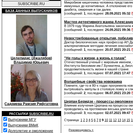
Микробиом кишечника человека представляет
SUBSCRIBE.RU
иммунных до когнитивных. А отклонение его
диабета, ожирения и так далее.
БАЗА ДАННЫХ ВЫПУСКНИКОВ
!
[сообщений:
1
, последнее:
28.09.2021 05:32
Мастер детективного жанра Александ
В 1979 году Марина Анатольевна закончила
!
[сообщений:
1
, последнее:
24.09.2021 09:36
Невостребованные открытия, победив
Доктор биологических наук профессор АП Д
альтернативным методам лечения онкозабо
!
[сообщений:
1
, последнее:
20.07.2021 20:21
Целепидис (Джалябов)
"Не годы к жизни, а жизнь к годам"
Владимир Юрьевич
Отечественный ученый с мировым именем, о
Института биохимии им.Г.Буниатяна, д.,био
продолжительность жизни в нашей стране.
!
[сообщений:
1
, последнее:
07.07.2021 17:47
Волшебные свойства новокаина
Помните, где-то в 80-х годах прогремела нов
вытряхивать ампулы в столовую ложку и сли
!
[сообщений:
2
, последнее:
06.07.2021 23:20
Церпан Беридзе - процессы омоложен
Садриева Рамзия Рифгатовна
Влияние излучения Церпана на процессы ом
проводились на протяжении весьма длительн
!
[сообщений:
3
, последнее:
02.07.2021 09:47
РАССЫЛКИ
SUBSCRIBE.RU
Выпускники МГУ
Страница:
1
2
3
4
5
6
7
8
9
10
11
12
13
14
15
1
Выпускники ВМиК
Рекомендовать »
Долголетие и омоложение