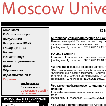
Об
Alma Mater
Работа и карьера
МГУ проводит III онлайн-турнир по ша
Выпускники
Шахматный клуб МГУ совместно cо Студенче
Выпускники ВМиК
участию приглашаются все желающие.
!
[сообщений:
2
, последнее:
07.12.2021 17:21
Канада (+США)
Бизнес
НА ДОЛГОЛЕТИЕ
Женский клуб
Настрои Г.Н.Сытина (текст, ссылки на скач
!
[сообщений:
1
, последнее:
30.10.2021 22:28
Активное долголетие
Досуг
Чингиз-хан и татары: немного из того,
Образование
"Однажды жарким летним днем были убиты вс
"Сокровенного сказания монголов", написанн
Издательство МГУ
многие антитатарские и антиордынские исто
!
[сообщений:
2
, последнее:
11.10.2021 19:01
]
Форумы
Конференции
Что такое «дофаминовое голодание» и
Гостевая книга
общения
Обсуждение статей и
Новая форма биохакинга: ограничить время 
публикаций
мало.
!
[сообщений:
1
, последнее:
01.10.2021 20:23
НОВОСТИ ДЛЯ ВЫПУСКНИКОВ
МГУ ИМ.ЛОМОНОСОВА
Что узнал о себе гендиректор Airdoc 