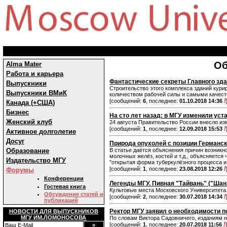
Об
Alma Mater
Работа и карьера
Фантастические секреты Главного зд
Выпускники
Строительство этого комплекса зданий кури
Выпускники ВМиК
количеством рабочей силы и самыми качес
!
[сообщений:
6
, последнее:
01.10.2018 14:36
Канада (+США)
Бизнес
На сто лет назад: в МГУ изменили уст
Женский клуб
24 августа Правительство России внесло из
!
[сообщений:
1
, последнее:
12.09.2018 15:53
Активное долголетие
Досуг
Природа опухолей с позиции Германс
Образование
В статье даётся объяснения причин возникн
молочных желёз, костей и т.д., объясняется 
Издательство МГУ
"открытая форма туберкулёзного процесса и
!
[сообщений:
1
, последнее:
23.08.2018 12:26
Форумы
Конференции
Легенды МГУ. Пивная "Тайвань" ("Шан
Гостевая книга
Культовые места Московского Университета
Обсуждение статей и
!
[сообщений:
2
, последнее:
30.07.2018 14:34
публикаций
Ректор МГУ заявил о необходимости 
НОВОСТИ ДЛЯ ВЫПУСКНИКОВ
МГУ ИМ.ЛОМОНОСОВА
По словам Виктора Садовничего, изданиям 
!
[сообщений:
1
, последнее:
20.07.2018 11:56
]