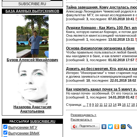
SUBSCRIBE.RU
Тайна завещания. Кому досталась лю
БАЗА ДАННЫХ ВЫПУСКНИКОВ
Александр Леонидович Чижевский родился в 
факультетах МГУ, он начал исследования в 
!
[сообщений:
3
, последнее:
07.03.2018 10:41
Луиджи Корнаро - Как Жить 100 Лет, и
Книга, которую написал Корнаро, и потом допол
Она является квинтэссенцией человеческой 
!
[сообщений:
1
, последнее:
13.02.2018 13:11
]
Основа физиологии организма в бане
Чтобы правильно пользоваться любой баней,
мы находимся в бане, и как влияет изменени
Буров Алексей Михайлович
!
[сообщений:
1
, последнее:
01.02.2018 17:57
Дожить до бессмертия. Кто, когда и 
Интерес "Иннопрактики" к теме старения под
и должна заниматься коммерциализацией на
[сообщений:
10
, последнее:
22.01.2018 18:02
Как укрепить канал почек за 5 минут в
Но канал почек- особенный. От его тонуса за
!
[сообщений:
1
, последнее:
14.01.2018 01:42
Страница:
...
7
8
9
10
11
12
13
14
15
16
17
18
Назарова Анастасия
Анатольевна
Рекомендовать »
Распечатать »
РАССЫЛКИ
SUBSCRIBE.RU
Поделиться…
Выпускники МГУ
Выпускники ВМиК