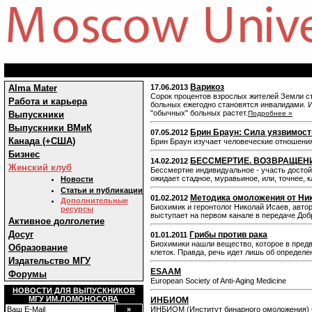
Варикоз
Alma Mater
17.06.2013
Сорок процентов взрослых жителей Земли ст
Работа и карьера
больных ежегодно становятся инвалидами. И 
"обычных" больных растет.
Выпускники
Подробнее »
Выпускники ВМиК
Брин Браун: Сила уязвимост
07.05.2012
Канада (+США)
Брин Браун изучает человеческие отношения
Бизнес
БЕССМЕРТИЕ. ВОЗВРАЩЕН
14.02.2012
Женский клуб
Бессмертие индивидуальное - участь досто
ожидает стадное, муравьиное, или, точнее,
Новости
Статьи и публикации
Методика омоложения от Ни
01.02.2012
Дополнительные
Биохимик и геронтолог Николай Исаев, авто
ресурсы
выступает на первом канале в передаче Добр
Активное долголетие
Досуг
Грибы против рака
01.01.2011
Биохимики нашли вещество, которое в пред
Образование
клеток. Правда, речь идет лишь об определе
Издательство МГУ
ESAAM
Форумы
European Society of Anti-Aging Medicine
НОВОСТИ ДЛЯ ВЫПУСКНИКОВ
МГУ ИМ.ЛОМОНОСОВА
ИНБИОМ
ИНБИОМ (Институт бинарного омоложения) б