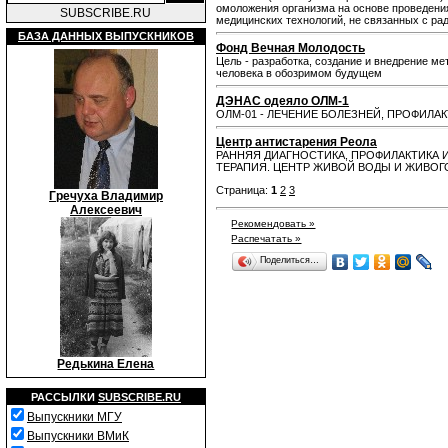
омоложения организма на основе проведени
SUBSCRIBE.RU
медицинских технологий, не связанных с р
БАЗА ДАННЫХ ВЫПУСКНИКОВ
Фонд Вечная Молодость
Цель - разработка, создание и внедрение м
человека в обозримом будущем
ДЭНАС одеяло ОЛМ-1
ОЛМ-01 - ЛЕЧЕНИЕ БОЛЕЗНЕЙ, ПРОФИЛ
Центр антистарения Реола
РАННЯЯ ДИАГНОСТИКА, ПРОФИЛАКТИКА 
ТЕРАПИЯ. ЦЕНТР ЖИВОЙ ВОДЫ И ЖИВОГО
Страница:
1
2
3
Гречуха Владимир
Алексеевич
Рекомендовать »
Распечатать »
Поделиться…
Редькина Елена
РАССЫЛКИ
SUBSCRIBE.RU
Выпускники МГУ
Выпускники ВМиК