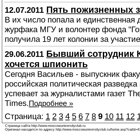
Пять пожизненных з
12.07.2011
В их число попала и единственная 
журфака МГУ и волонтер фонда "Го
получила 19 лет колонии за участи
Бывший сотрудник КГ
29.06.2011
хочется шпионить
Сегодня Васильев - выпускник факу
российская политическая разведка
успевает за журналистами газет The
Times.
Подробнее »
Страница:
1
2
3
4
5
6
7
8
9
10
11
12
Страница сайта http://www.moscowuniversityclub.ru
Оригинал находится по адресу http://www.moscowuniversityclub.ru/home.asp?catId=