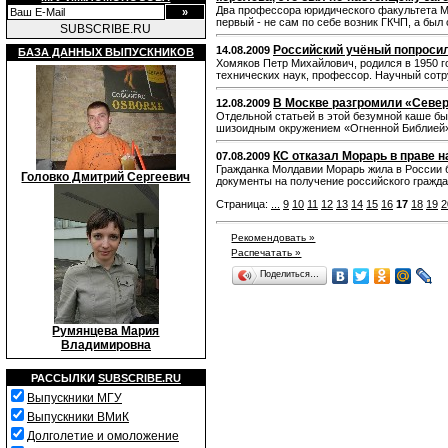
Два профессора юридического факультета МГ
первый - не сам по себе возник ГКЧП, а бы
SUBSCRIBE.RU
Российский учёный попросил
14.08.2009
БАЗА ДАННЫХ ВЫПУСКНИКОВ
Хомяков Петр Михайлович, родился в 1950 г
технических наук, профессор. Научный сотр
В Москве разгромили «Север
12.08.2009
Отдельной статьей в этой безумной каше бы
шизоидным окружением «Огненной Библией
КС отказал Морарь в праве н
07.08.2009
Гражданка Молдавии Морарь жила в России б
Головко Дмитрий Сергеевич
документы на получение российского гражда
Страница:
...
9
10
11
12
13
14
15
16
17
18
19
2
Рекомендовать »
Распечатать »
Поделиться…
Румянцева Мария
Владимировна
РАССЫЛКИ
SUBSCRIBE.RU
Выпускники МГУ
Выпускники ВМиК
Долголетие и омоложение