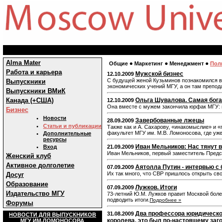
Alma Mater
●
●
●
Общие
Маркетинг
Менеджмент
Пол
Работа и карьера
Мужской бизнес
12.10.2009
С будущей женой Кузьминов познакомился в 
Выпускники
экономических учений МГУ, а он там препод
Выпускники ВМиК
Канада (+США)
Ольга Шувалова. Самая бога
12.10.2009
Она вместе с мужем закончила юрфак МГУ: п
Бизнес
Новости
Завербованные лжецы
28.09.2009
Статьи и публикации
Также как и А. Сахарову, «инакомыслие» и 
факультет МГУ им. М.В. Ломоносова, где уже
Дополнительные
ресурсы
Иван Мельников: Нас тянут
Вход
21.09.2009
Иван Мельников, первый заместитель Предс
Женский клуб
Активное долголетие
Аятолла Путин - интервью с
07.09.2009
Их так много, что СВР пришлось открыть св
Досуг
Образование
Лужков. Итоги
07.09.2009
Издательство МГУ
73-летний Ю.М. Лужков правит Москвой бол
подводить итоги.
Подробнее »
Форумы
Два профессора юридическог
31.08.2009
НОВОСТИ ДЛЯ ВЫПУСКНИКОВ
королева, это был по-настоящему заг
МГУ ИМ.ЛОМОНОСОВА