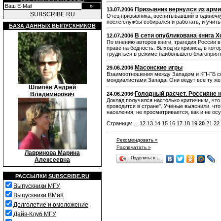
Призывник вернулся из армии
13.07.2006
SUBSCRIBE.RU
Отец призывника, воспитывавший в одиночку
после службы собирался и работать, и учить
БАЗА ДАННЫХ ВЫПУСКНИКОВ
В сети опубликована книга Х
12.07.2006
По мнению авторов книги, трагедия России в
праве на бедность. Выход из кризиса, в кот
трудиться в режиме наибольшего благоприя
Масонские игры
29.06.2006
Взаимоотношения между Западом и КП-ГБ со
мондиалистами Запада. Они ведут все ту же 
Шпилёв Андрей
Голодный расчет. Россияне 
Владимирович
24.06.2006
Доклад получился настолько критичным, чт
проводится в стране". Ученые выяснили, чт
населения, не просматривается, как и не о
Страница:
...
12
13
14
15
16
17
18
19
20
21
22
Рекомендовать »
Распечатать »
Лавринова Марина
Поделиться…
Алексеевна
РАССЫЛКИ
SUBSCRIBE.RU
Выпускники МГУ
Выпускники ВМиК
Долголетие и омоложение
Дайв-Клуб МГУ