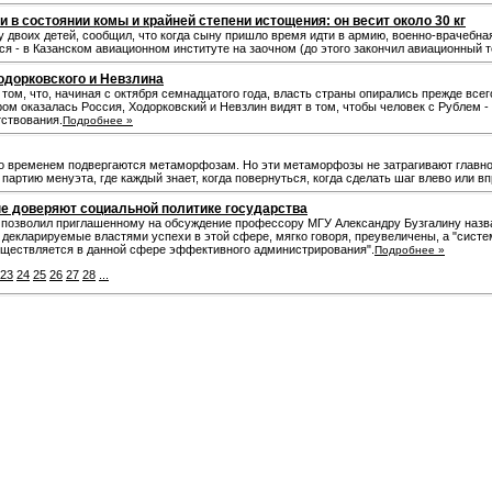
 в состоянии комы и крайней степени истощения: он весит около 30 кг
 двоих детей, сообщил, что когда сыну пришло время идти в армию, военно-врачебна
ся - в Казанском авиационном институте на заочном (до этого закончил авиационный т
одорковского и Невзлина
 том, что, начиная с октября семнадцатого года, власть страны опирались прежде все
ором оказалась Россия, Ходорковский и Невзлин видят в том, чтобы человек с Рублем 
тствования.
Подробнее »
 временем подвергаются метаморфозам. Но эти метаморфозы не затрагивают главного
партию менуэта, где каждый знает, когда повернуться, когда сделать шаг влево или вп
не доверяют социальной политике государства
о позволил приглашенному на обсуждение профессору МГУ Александру Бузгалину назва
о декларируемые властями успехи в этой сфере, мягко говоря, преувеличены, а "сис
существляется в данной сфере эффективного администрирования".
Подробнее »
23
24
25
26
27
28
...