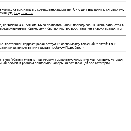
я комиссия признала его совершенно здоровым. Он с детства занимался спортом,
ехникум).
Подробнее »
го, на человека с Ружьем. Было провозглашено и проводилось в жизнь равенство в
- предприниматель, бизнесмен - был полностью восстановлен в своих правах, мог
: постоянной корректировки сотрудничества между властной "элитой" РФ и
раво, когда присесть или сделать пробежку.
Подробнее »
ть его "обвинительным приговором социально-экономической политике, которая
темной политики реформ социальной сферы, охватывающей все категории