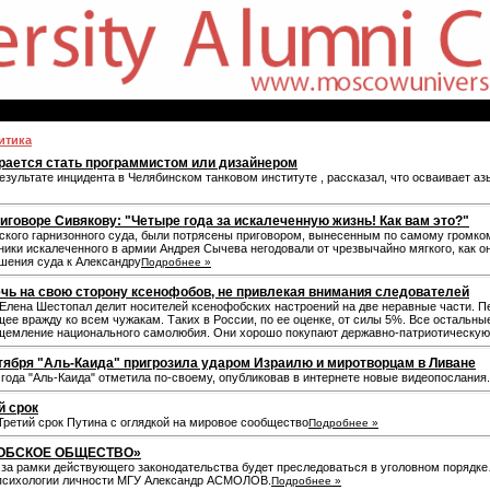
итика
рается стать программистом или дизайнером
езультате инцидента в Челябинском танковом институте , рассказал, что осваивает а
иговоре Сивякову: "Четыре года за искалеченную жизнь! Как вам это?"
инского гарнизонного суда, были потрясены приговором, вынесенным по самому громко
ики искалеченного в армии Андрея Сычева негодовали от чрезвычайно мягкого, как он
ошения суда к Александру
Подробнее »
лечь на свою сторону ксенофобов, не привлекая внимания следователей
лена Шестопал делит носителей ксенофобских настроений на две неравные части. Пе
е вражду ко всем чужакам. Таких в России, по ее оценке, от силы 5%. Все остальные
ущемление национального самолюбия. Они хорошо покупают державно-патриотическую р
нтября "Аль-Каида" пригрозила ударом Израилю и миротворцам в Ливане
 года "Аль-Каида" отметила по-своему, опубликовав в интернете новые видеопослания.
й срок
 Третий срок Путина с оглядкой на мировое сообщество
Подробнее »
ФОБСКОЕ ОБЩЕСТВО»
а рамки действующего законодательства будет преследоваться в уголовном порядке…"
 психологии личности МГУ Александр АСМОЛОВ.
Подробнее »