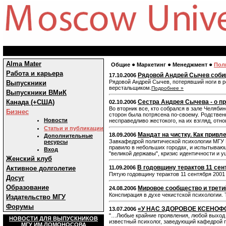
Alma Mater
●
●
●
Общие
Маркетинг
Менеджмент
Пол
Работа и карьера
Рядовой Андрей Сычев соби
17.10.2006
Рядовой Андрей Сычев, потерявший ноги в р
Выпускники
верстальщиком.
Подробнее »
Выпускники ВМиК
Канада (+США)
Сестра Андрея Сычева - о пр
02.10.2006
Во вторник все, кто собрался в зале Челяб
Бизнес
сторон была потрясена по-своему. Родственн
Новости
несправедливо жестокого, на их взгляд, отн
Статьи и публикации
Мандат на чистку. Как прив
18.09.2006
Дополнительные
Завкафедрой политической психологии МГУ Е
ресурсы
правило в небольших городах, и испытывающе
Вход
"великой державы", кризис идентичности и 
Женский клуб
В годовщину терактов 11 се
Активное долголетие
11.09.2006
Пятую годовщину терактов 11 сентября 2001
Досуг
Образование
Мировое сообщество и трети
24.08.2006
Конспирация в духе чекистской психологии.
Издательство МГУ
Форумы
«У НАС ЗДОРОВОЕ КСЕНО
13.07.2006
"…Любые крайние проявления, любой выход з
НОВОСТИ ДЛЯ ВЫПУСКНИКОВ
известный психолог, заведующий кафедрой
МГУ ИМ.ЛОМОНОСОВА