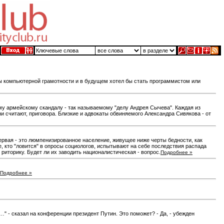
зы компьютерной грамотности и в будущем хотел бы стать программистом или
му армейскому скандалу - так называемому "делу Андрея Сычева". Каждая из
и считают, приговора. Близкие и адвокаты обвиняемого Александра Сивякова - от
рвая - это люмпенизированное население, живущее ниже черты бедности, как
, кто "ловится" в опросы социологов, испытывают на себе последствия распада
иторику. Будет ли их заводить националистическая - вопрос.
Подробнее »
Подробнее »
 - сказал на конференции президент Путин. Это поможет? - Да, - убежден