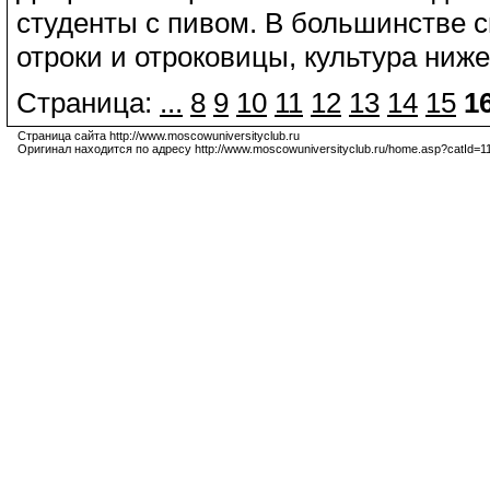
студенты с пивом. В большинстве 
отроки и отроковицы, культура ниже
Страница:
...
8
9
10
11
12
13
14
15
1
Страница сайта http://www.moscowuniversityclub.ru
Оригинал находится по адресу http://www.moscowuniversityclub.ru/home.asp?catId=