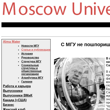
Alma Mater
С МГУ не пошпоришь
Новости МГУ
Статьи и публикации
История
Руководство
В 
Структура МГУ
на
Са
Социальные
структуры и
общественные
В 
организации
пр
Атрибутика МГУ
фа
Галерея
ко
гл
Работа и карьера
Бу
Выпускники
Са
Выпускники ВМиК
жу
зн
Канада (+США)
пр
Бизнес
“п
Женский клуб
Тщ