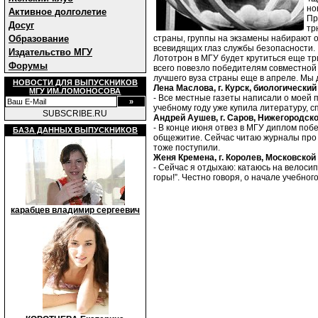
но
Активное долголетие
Пр
Досуг
тр
страны, группы на экзамены набирают о
Образование
всевидящих глаз службы безопасности.
Издательство МГУ
Лототрон в МГУ будет крутиться еще три
Форумы
всего повезло победителям совместной 
лучшего вуза страны еще в апреле. Мы
НОВОСТИ ДЛЯ ВЫПУСКНИКОВ
Лена Маслова, г. Курск, биологически
МГУ ИМ.ЛОМОНОСОВА
- Все местные газеты написали о моей п
учебному году уже купила литературу, с
SUBSCRIBE.RU
Андрей Аушев, г. Саров, Нижегородск
- В конце июня отвез в МГУ диплом побе
БАЗА ДАННЫХ ВЫПУСКНИКОВ
общежитие. Сейчас читаю журналы про к
тоже поступили.
Женя Кремена, г. Королев, Московской
- Сейчас я отдыхаю: катаюсь на велосип
горы!”. Честно говоря, о начале учебно
карабцев владимир сергеевич