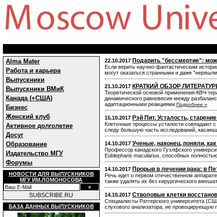
Подарить "бессмертие": мож
Alma Mater
22.10.2017
Если верить научно-фантастическим история
Работа и карьера
могут оказаться странными и даже "неряшл
Выпускники
КРАТКИЙ ОБЗОР ЛИТЕРАТУ
21.10.2017
Выпускники ВМиК
Теоретической основой применения КВЧ-тера
Канада (+США)
динамического равновесия между разбаланс
адаптационными реакциями.
Подробнее »
Бизнес
Женский клуб
Рэй Пит. Усталость, старени
15.10.2017
Клеточные процессы усталости совпадают с
Активное долголетие
следу большую часть исследований, касающ
Досуг
Ученые, наконец, поняли, к
Образование
14.10.2017
Профессор канадского Гуэлфского универси
Издательство МГУ
Eublepharis macularius, способных полность
Форумы
Прорыв в лечении рака: в П
14.10.2017
НОВОСТИ ДЛЯ ВЫПУСКНИКОВ
Речь идет о первом отечественном аппарате
МГУ ИМ.ЛОМОНОСОВА
также удалять их без хирургического вмеша
Стволовые клетки восстановя
SUBSCRIBE.RU
14.10.2017
Специалисты Ратгерского университета (СШ
БАЗА ДАННЫХ ВЫПУСКНИКОВ
слухового анализатора, не провоцирующую п