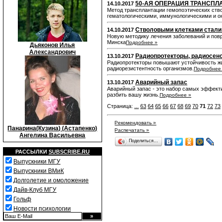
50-АЯ ОПЕРАЦИЯ ТРАНСП
14.10.2017
Метод трансплантации гемопоэтических ство
гематологическими, иммунологическими и о
Стволовыми клетками стали 
14.10.2017
Новую методику лечения заболеваний и повр
Минска
Подробнее »
Дьяконов Илья
Александрович
Радиопротекторы, радиосен
13.10.2017
Радиопротекторы повышают устойчивость жи
радиорезистентность организмов.
Подробнее
Аварийный запас
13.10.2017
Аварийный запас - это набор самых эффект
разбить вашу жизнь.
Подробнее »
Страница:
...
63
64
65
66
67
68
69
70
71
72
73
Рекомендовать »
Панарина(Кузина) (Астапенко)
Распечатать »
Ангелина Васильевна
Поделиться…
РАССЫЛКИ
SUBSCRIBE.RU
Выпускники МГУ
Выпускники ВМиК
Долголетие и омоложение
Дайв-Клуб МГУ
Гольф
Новости психологии