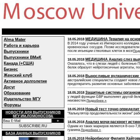
МЕДИЦИНА Терапия на основе
Alma Mater
18.05.2018
В 2014 году ученые из Имперского колледжа
Работа и карьера
кровеносных сосудов. Позже исследователи 
после инъекции стволовых клеток в мозг
Выпускники
Под
Выпускники ВМиК
МЕДИЦИНА Анализ слез выяв
18.05.2018
Канада (+США)
Оказалось, что в слезах людей с болезнью
белок образует нейротоксичные агрегаты, п
Бизнес
Женский клуб
Выносливые вулканические 
18.05.2018
австралийские специалисты создают новое л
Активное долголетие
предотвратить развитие основных заболевани
Досуг
Защитные системы организм
Образование
18.05.2018
у людей функции GBP выполняет другой белок
Издательство МГУ
неизвестен.
Подробнее »
Форумы
Новый тест точно определит
18.05.2018
НОВОСТИ ДЛЯ ВЫПУСКНИКОВ
"Калькулятор продолжительности жизни" раб
МГУ ИМ.ЛОМОНОСОВА
Анализ мочи раскроет истин
18.05.2018
SUBSCRIBE.RU
Одним из таких маркеров является 8-oxo-7,8
гуанина.
Подробнее »
БАЗА ДАННЫХ ВЫПУСКНИКОВ
Нейробиолог Филипп Хайтови
18.05.2018