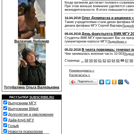
Когда организм достигает полового созрева
При этом меньше внимания уделяется самоо
жизнедеятельности. В итоге повышается рис
Олег Дерипаска и акционер 
16.04.2018
Также учредителями стали декан физфака М
декана физфака МГУ Сергей Варзарь
Подроб
День факультета ВМК МГУ 2
09.04.2018
Студенты ВМК МГУ приглашают Вас на праздн
Валенчик Любомир
гуманитарном корпусе МГУ.
Подробнее »
В черта поверишь: генерал 
05.02.2018
Чем занималась военная часть 10 003
Подро
Страница:
...
58
59
60
61
62
63
64
65
66
67
68
Рекомендовать »
Распечатать »
Поделиться…
Тутубалина Ольга Валерьевна
РАССЫЛКИ
SUBSCRIBE.RU
Выпускники МГУ
Выпускники ВМиК
Долголетие и омоложение
Дайв-Клуб МГУ
Гольф
Новости психологии