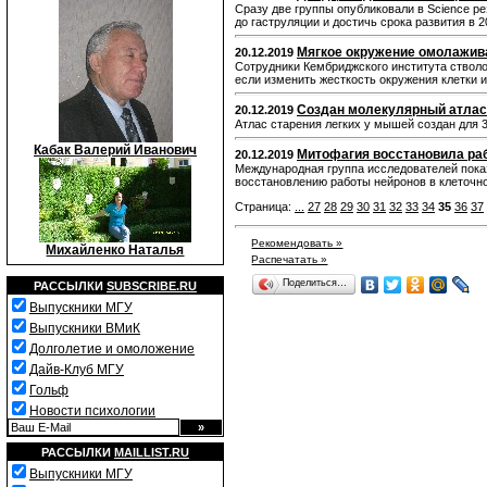
Сразу две группы опубликовали в Science ре
до гаструляции и достичь срока развития в 2
Мягкое окружение омолажива
20.12.2019
Сотрудники Кембриджского института стволо
если изменить жесткость окружения клетки 
Создан молекулярный атлас 
20.12.2019
Атлас старения легких у мышей создан для 3
Кабак Валерий Иванович
Митофагия восстановила раб
20.12.2019
Международная группа исследователей показ
восстановлению работы нейронов в клеточно
Страница:
...
27
28
29
30
31
32
33
34
35
36
37
Рекомендовать »
Михайленко Наталья
Распечатать »
Поделиться…
РАССЫЛКИ
SUBSCRIBE.RU
Выпускники МГУ
Выпускники ВМиК
Долголетие и омоложение
Дайв-Клуб МГУ
Гольф
Новости психологии
РАССЫЛКИ
MAILLIST.RU
Выпускники МГУ