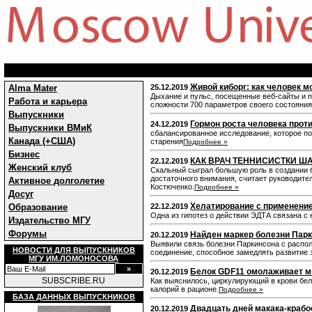
Живой киборг: как человек м
Alma Mater
25.12.2019
Дыхание и пульс, посещенные веб-сайты и п
Работа и карьера
сложности 700 параметров своего состояния
Выпускники
Гормон роста человека прот
24.12.2019
Выпускники ВМиК
сбалансированное исследование, которое по
Канада (+США)
старения
Подробнее »
Бизнес
КАК ВРАЧ ТЕННИСИСТКИ Ш
22.12.2019
Женский клуб
Скальный сыграл большую роль в создании б
достаточного внимания, считает руководите
Активное долголетие
Костюченко.
Подробнее »
Досуг
Хелатирование с применени
Образование
22.12.2019
Одна из гипотез о действии ЭДТА связана с
Издательство МГУ
Форумы
Найден маркер болезни Пар
20.12.2019
Выявили связь болезни Паркинсона с распол
НОВОСТИ ДЛЯ ВЫПУСКНИКОВ
соединение, способное замедлять развитие 
МГУ ИМ.ЛОМОНОСОВА
Белок GDF11 омолаживает 
20.12.2019
SUBSCRIBE.RU
Как выяснилось, циркулирующий в крови бе
калорий в рационе.
Подробнее »
БАЗА ДАННЫХ ВЫПУСКНИКОВ
Двадцать дней макака-крабо
20.12.2019