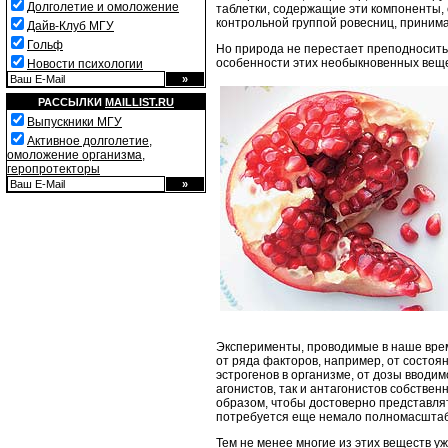
Долголетие и омоложение
таблетки, содержащие эти компоненты,
контрольной группой ровесниц, приним
Дайв-Клуб МГУ
Гольф
Но природа не перестает преподносит
особенности этих необыкновенных веще
Новости психологии
РАССЫЛКИ
MAILLIST.RU
Выпускники МГУ
Активное долголетие,
омоложение организма,
геропротекторы
Эксперименты, проводимые в наше врем
от ряда факторов, например, от состоя
эстрогенов в организме, от дозы вводимо
агонистов, так и антагонистов собственн
образом, чтобы достоверно представля
потребуется еще немало полномасштаб
Тем не менее многие из этих веществ у