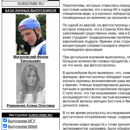
SUBSCRIBE.RU
Перспективы, которые открылись перед
настолько широки, что к концу 60-х год
БАЗА ДАННЫХ ВЫПУСКНИКОВ
очищенном виде, а в научных лаборато
посвященные их влиянию на организм ч
По одной из версий, на фитоэстрогены
которое показало, что в странах Юго-В
заболеваний существенно ниже, чем в 
реже страдают традиционными проблема
европейские подруги. Мужчин этих стра
концентрация сперматозоидов в эякуляте
голливудских красавцев.
Могилевский Фёдор
При детальном изучении выяснилось, ч
Евгеньевич
большое количество соевых продуктов,
не что иное, как фитоэстрогены.
В дальнейшем было выявлено, что, пом
функцию, фитоэстрогены обладают еще 
изучать причины возникновения рака м
у мужчин. Ученые коррелировали данны
питания и уровнем потребления продук
Стало ясно, что так называемая «запа
ассоциируется с более частым возникн
молочной железы женщин Бостона и Фин
цельного зерна.
Романенко Алина Олеговна
В то же время результаты исследования
РАССЫЛКИ
SUBSCRIBE.RU
достаточное потребление пищи, содерж
Выпускники МГУ
Изучение новых веществ с точки зрения
Выпускники ВМиК
экспериментов, например, было обнару