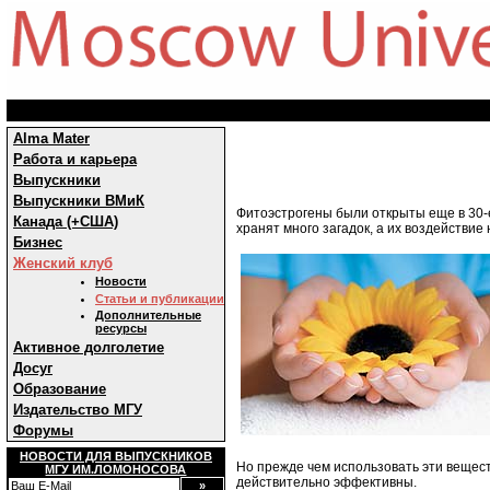
Alma Mater
Работа и карьера
Выпускники
Выпускники ВМиК
Фитоэстрогены были открыты еще в 30-е
Канада (+США)
хранят много загадок, а их воздействи
Бизнес
Женский клуб
Новости
Статьи и публикации
Дополнительные
ресурсы
Активное долголетие
Досуг
Образование
Издательство МГУ
Форумы
НОВОСТИ ДЛЯ ВЫПУСКНИКОВ
Но прежде чем использовать эти вещест
МГУ ИМ.ЛОМОНОСОВА
действительно эффективны.