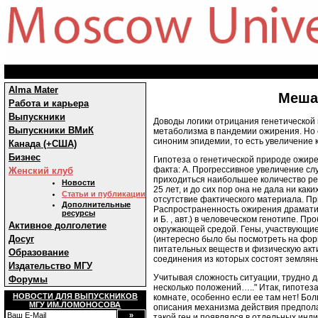
Alma Mater
Меша
Работа и карьера
Выпускники
Доводы логики отрицания генетической 
Выпускники ВМиК
метаболизма в пандемии ожирения. Но 
синоним эпидемии, то есть увеличение к
Канада (+США)
Бизнес
Гипотеза о генетической природе ожир
факта: А. Прогрессивное увеличение сл
Женский клуб
приходиться наибольшее количество ре
Новости
25 лет, и до сих пор она не дала ни ка
Статьи и публикации
отсутствие фактического материала. П
Дополнительные
Распространенность ожирения драматиче
ресурсы
и Б. , авт.) в человеческом генотипе. 
Активное долголетие
окружающей средой. Гены, участвующие 
Досуг
(интересно было бы посмотреть на фор
питательных веществ и физическую акти
Образование
соединения из которых состоят земляные
Издательство МГУ
Учитывая сложность ситуации, трудно д
Форумы
несколько положений….." Итак, гипотеза
НОВОСТИ ДЛЯ ВЫПУСКНИКОВ
комнате, особенно если ее там нет! Бол
МГУ ИМ.ЛОМОНОСОВА
описания механизма действия предполаг
такой ген и появлялся в отдельных инди