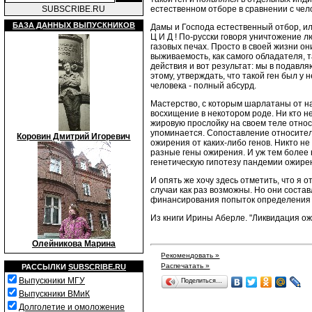
естественном отборе в сравнении с чел
SUBSCRIBE.RU
БАЗА ДАННЫХ ВЫПУСКНИКОВ
Дамы и Господа естественный отбор, ил
Ц И Д ! По-русски говоря уничтожение л
газовых печах. Просто в своей жизни 
выживаемость, как самого обладателя, т
действия и вот результат: мы в подавл
этому, утверждать, что такой ген был 
человека - полный абсурд.
Мастерство, с которым шарлатаны от на
восхищение в некотором роде. Ни кто 
жировую прослойку на своем теле относи
упоминается. Сопоставление относител
Коровин Дмитрий Игоревич
ожирения от каких-либо генов. Никто н
разные гены ожирения. И уж тем более 
генетическую гипотезу пандемии ожире
И опять же хочу здесь отметить, что я
случаи как раз возможны. Но они сост
финансирования попыток определения та
Из книги Ирины Аберле. "Ликвидация ожи
Олейникова Марина
Рекомендовать »
Распечатать »
РАССЫЛКИ
SUBSCRIBE.RU
Выпускники МГУ
Поделиться…
Выпускники ВМиК
Долголетие и омоложение