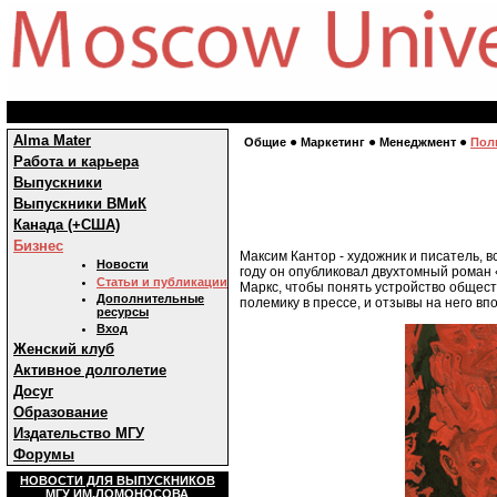
Alma Mater
●
●
●
Общие
Маркетинг
Менеджмент
Пол
Работа и карьера
Выпускники
Выпускники ВМиК
Канада (+США)
Бизнес
Максим Кантор - художник и писатель, 
Новости
году он опубликовал двухтомный роман «
Статьи и публикации
Маркс, чтобы понять устройство общест
Дополнительные
полемику в прессе, и отзывы на него вп
ресурсы
Вход
Женский клуб
Активное долголетие
Досуг
Образование
Издательство МГУ
Форумы
НОВОСТИ ДЛЯ ВЫПУСКНИКОВ
МГУ ИМ.ЛОМОНОСОВА