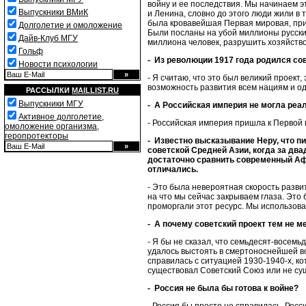
войну и ее последствия. Мы начинаем э
Выпускники ВМиК
и Ленина, словно до этого люди жили в
была кровавейшая Первая мировая, прич
Долголетие и омоложение
Были посланы на убой миллионы русски
Дайв-Клуб МГУ
миллиона человек, разрушить хозяйство 
Гольф
- Из революции 1917 года родился сов
Новости психологии
- Я считаю, что это был великий проект
возможность развития всем нациям и о
РАССЫЛКИ
MAILLIST.RU
Выпускники МГУ
- А Российская империя не могла реа
Активное долголетие,
- Российская империя пришла к Первой 
омоложение организма,
геропротекторы
- Известно высказывание Неру, что пи
советской Средней Азии, когда за два
достаточно сравнить современный Афг
отличались.
- Это была невероятная скорость разви
на что мы сейчас закрываем глаза. Это
проморгали этот ресурс. Мы использова
- А почему советский проект тем не м
- Я бы не сказал, что семьдесят-восемьд
удалось выстоять в смертоноснейшей вой
справилась с ситуацией 1930-1940-х, ко
существовал Советский Союз или не су
- Россия не была бы готова к войне?
- Россия бы просто не справилась, Рос