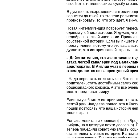
своей ответственности за судьбу страны,
Я думаю, что возрождение интеллигенц
вернется до какой-то степени религиозн
прогнозировать. То, что это идет, я вижу.
Новая интеллигенция потребует пересмот
едином учебнике истории. Я думаю, что 
недобросовестной идеологии. Пришла п
собственной истории. Если вы пишете уч
преступления, потому что это ваша исто
думаете, что история вашей страны - эт
- Действительно, кто из англичан ст
атака легкой кавалерии под Балаклав
аристократы. В Англии учат в первом 
в нем делается не на преступный прика
- Надо перестать стесняться собственн
родителей, стать достойными самих себя
общезападного кризиса. А это все очен
может предъявить миру.
Единым учебником истории может стать 
легкой руки Чаадаева пошло, что в Росс
пошли повторять, что наша история неп
много стран.
Есть знаменитая и хорошая фраза Бродск
нибудь, но я цитирую почти дословно). 
Теперь победили советскую власть, соци
стали плевать в свою историю. В этом ст
советская власть. Так только рабы могут