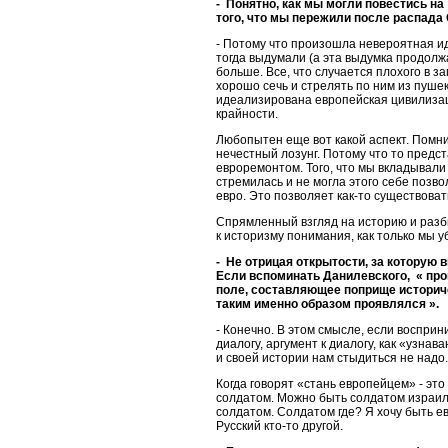
- Понятно, как мы могли повестись на
того, что мы пережили после распада 
- Потому что произошла невероятная ид
тогда выдумали (а эта выдумка продолж
больше. Все, что случается плохого в з
хорошо сечь и стрелять по ним из пушек
идеализирована европейская цивилизац
крайности.
Любопытен еще вот какой аспект. Помни
нечестный лозунг. Потому что то предст
евроремонтом. Того, что мы вкладывали 
стремилась и не могла этого себе позво
евро. Это позволяет как-то существоват
Спрямленный взгляд на историю и разби
к историзму понимания, как только мы 
- Не отрицая открытости, за которую
Если вспоминать Данилевского, « прог
поле, составляющее поприще историче
таким именно образом проявлялся ».
- Конечно. В этом смысле, если воспри
диалогу, аргумент к диалогу, как «узнав
и своей истории нам стыдиться не надо.
Когда говорят «стань европейцем» - эт
солдатом. Можно быть солдатом израиль
солдатом. Солдатом где? Я хочу быть ев
Русский кто-то другой.