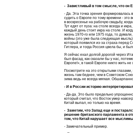
- Завистливый в том смысле, что он 
- Да. Эта точка зрения формировалась
судить о Европе по тому времени - это 
в воскресенье на рабочую свадьбу, когда
Тут едят от пуза: на столе всегда и икр
каждый день стоит икра на столе. И ко
жизнь 1970-го или 1975 года, то думал
войны (это уже была следующая мысль)
который появился из-за страха перед С
Гитлера, и тогда Россия цвела бы, и был
Я сейчас ехал долгой дорогой через Ита
был фасад, как сказали бы у нас, потемк
Европе!», в такой Европе никто жить не 
Посмотрите на это открытыми глазами, 
жизнь там беднее, чем в Советском Союз
зима ведь не всегда мягкая. Обшарпанн
- И в России историю интерпретировал
- Да-да. Это было предельно упрощенно
который считал, что Восток умер навсег
Китай выпал, но только на время.
- Заметим, что Запад еще и постарал
решение британского парламента в отв
том, что Китай нарушает все мыслимы
- Замечательный пример.