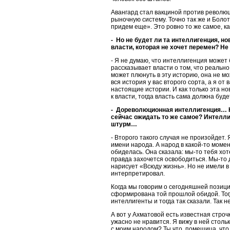
Авангард стал вакциной против революц
рыночную систему. Точно так же и Боло
придем еще». Это ровно то же самое, ка
- Но не будет ли та интеллигенция, н
власти, которая не хочет перемен? Не
- Я не думаю, что интеллигенция может
рассказывает власти о том, что реально
может плюнуть в эту историю, она не мо
вся история у вас второго сорта, а я от 
настоящие истории. И как только эта но
к власти, тогда власть сама должна буд
- Дореволюционная интеллигенция… Не
сейчас ожидать то же самое? Интелли
штурм…
- Второго такого случая не произойдет.
имени народа. А народ в какой-то момен
обиделась. Она сказала: мы-то тебя хот
правда захочется освободиться. Мы-то 
нарисует «Всюду жизнь». Но не имели в
интерпретировал.
Когда мы говорим о сегодняшней позици
сформирована той прошлой обидой. Тогда
интеллигенты и тогда так сказали. Так н
А вот у Ахматовой есть известная строчк
ужасно не нравится. Я вижу в ней стол
с моим народом? Ты что, помещица, что 