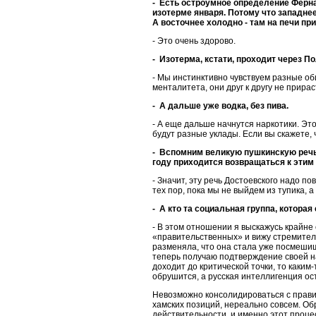
- Есть остроумное определение Ферна
изотерме января. Потому что западнее
А восточнее холодно - там на печи пр
- Это очень здорово.
- Изотерма, кстати, проходит через П
- Мы инстинктивно чувствуем разные оби
менталитета, они друг к другу не прирас
- А дальше уже водка, без пива.
- А еще дальше начнутся наркотики. Это
будут разные уклады. Если вы скажете, ч
- Вспомним великую пушкинскую речь 
году приходится возвращаться к эти
- Значит, эту речь Достоевского надо п
тех пор, пока мы не выйдем из тупика, 
- А кто та социальная группа, котора
- В этом отношении я выскажусь крайне
«правительственных» и вижу стремител
разменяла, что она стала уже посмешищ
теперь получаю подтверждение своей на
доходит до критической точки, то каким
обрушится, а русская интеллигенция ост
Невозможно консолидироваться с правит
хамских позиций, нереально совсем. О
действительности, и именно этот проце