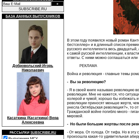
SUBSCRIBE.RU
БАЗА ДАННЫХ ВЫПУСКНИКОВ
В этом году появился новый роман Кан
бестселлер» и в длинный список премии
русского интеллигента весь двадцатый, 
к самой русской интеллигенции, к власти
ответы. С ними можно соглашаться или н
РЕКЛАМА
Добровольский Игорь
Николаевич
Война и революция - главные темы рома
- Вы за революцию?
- Я в своей книге называю революцию во
революции. Мне не кажется, что ситуац
холерой и чумой; хорошо бы избежать и 
революции приносят меньше жертв, чем 
унесла Октябрьская революция?», то от
Гражданской войне погибло много - гига
мировой.
Касаткина (Касаткина) Вера
Алексеевна
- Но были большие жертвы после рев
- От мора. От голода. От тифа. Но в эт
РАССЫЛКИ
SUBSCRIBE.RU
произошла какая-то удивительная аберр
Выпускники МГУ