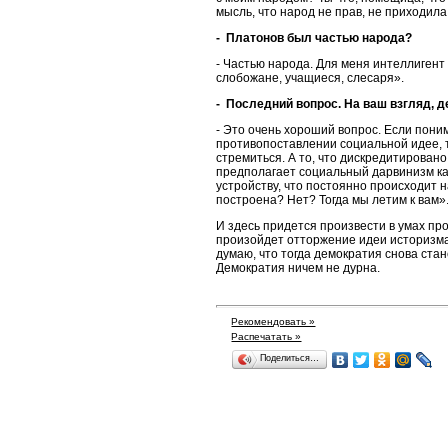
мысль, что народ не прав, не приходила
- Платонов был частью народа?
- Частью народа. Для меня интеллигент
слобожане, учащиеся, слесаря».
- Последний вопрос. На ваш взгляд, 
- Это очень хороший вопрос. Если пони
противопоставлении социальной идее, т
стремиться. А то, что дискредитировано
предполагает социальный дарвинизм ка
устройству, что постоянно происходит 
построена? Нет? Тогда мы летим к вам»
И здесь придется произвести в умах про
произойдет отторжение идеи историзма 
думаю, что тогда демократия снова ста
Демократия ничем не дурна.
Рекомендовать »
Распечатать »
Поделиться…