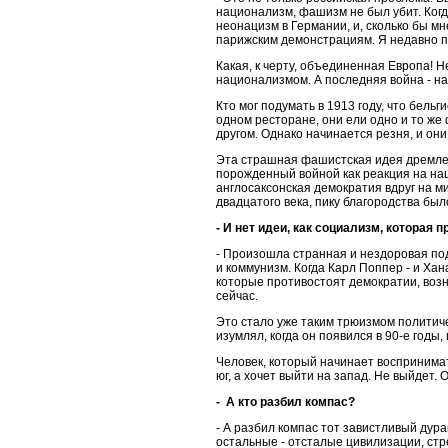
национализм, фашизм не был убит. Когд
неонацизм в Германии, и, сколько бы мн
парижским демонстрациям. Я недавно 
Какая, к черту, объединенная Европа! 
национализмом. А последняя война - н
Кто мог подумать в 1913 году, что бель
одном ресторане, они ели одно и то же
другом. Однако начинается резня, и они 
Эта страшная фашистская идея дремлет
порожденный войной как реакция на наци
англосаксонская демократия вдруг на м
двадцатого века, пику благородства было
- И нет идеи, как социализм, которая 
- Произошла странная и нездоровая по
и коммунизм. Когда Карл Поппер - и Ха
которые противостоят демократии, возн
сейчас.
Это стало уже таким трюизмом политиче
изумлял, когда он появился в 90-е годы
Человек, который начинает воспринимать
юг, а хочет выйти на запад. Не выйдет.
- А кто разбил компас?
- А разбил компас тот завистливый дура
остальные - отсталые цивилизации, ст