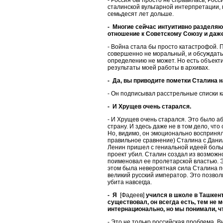
сталинской вульгарной интерпретации,
семьдесят лет дольше.
- Многие сейчас интуитивно разделяю
отношение к Советскому Союзу и даже
- Война стала бы просто катастрофой. 
совершенно не моральный, и обсуждать
определению не может. Но есть объекти
результаты моей работы в архивах.
- Да, вы приводите пометки Сталина 
- Он подписывал расстрельные списки к
- И Хрущев очень старался.
- И Хрущев очень старался. Это было а
страну. И здесь даже не в том дело, чт
Но, видимо, он эмоционально воспринял 
правильное сравнение) Сталина с Даниле
Ленин пришел с гениальной идеей бол
проект убил. Сталин создал из возможн
поименовал ее пролетарской властью. Э
этом была невероятная сила Сталина по
великий русский император. Это позвол
убита навсегда.
- Я
[Фадеев]
учился в школе в Ташкент
существовал, он всегда есть, тем не 
интернационально, но мы понимали, чт
- Это не только российская проблема. Вы