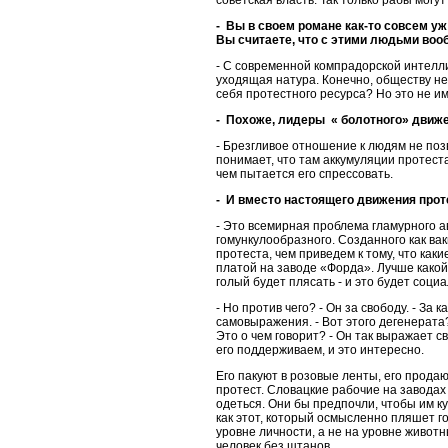
- Вы в своем романе как-то совсем у
Вы считаете, что с этими людьми вооб
- С современной компрадорской интелли
уходящая натура. Конечно, обществу не
себя протестного ресурса? Но это не и
- Похоже, лидеры « болотного» движе
- Брезгливое отношение к людям не по
понимает, что там аккумуляции протест
чем пытается его спрессовать.
- И вместо настоящего движения прот
- Это всемирная проблема гламурного ав
гомункулообразного. Созданного как в
протеста, чем приведем к тому, что как
платой на заводе «Форда». Лучше какой
голый будет плясать - и это будет соци
- Но против чего? - Он за свободу. - З
самовыражения. - Вот этого дегенерата?
Это о чем говорит? - Он так выражает с
его поддерживаем, и это интересно.
Его пакуют в розовые ленты, его прода
протест. Словацкие рабочие на заводах
одеться. Они бы предпочли, чтобы им ку
как этот, который осмысленно пляшет го
уровне личности, а не на уровне животны
человек без штанов.