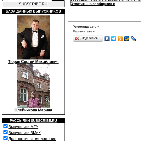
SUBSCRIBE.RU
Ответить на сообщение »
БАЗА ДАННЫХ ВЫПУСКНИКОВ
Рекомендовать »
Распечатать »
Поделиться…
Тюрин Сергей Михайлович
Олейникова Марина
РАССЫЛКИ
SUBSCRIBE.RU
Выпускники МГУ
Выпускники ВМиК
Долголетие и омоложение