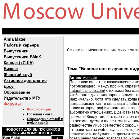
Alma Mater
Работа и карьера
Ссылки на смешные и прикольные мат
Выпускники
Выпускники ВМиК
Канада (+США)
Тема "Бесплатное и лучшее виде
Бизнес
Женский клуб
Автор:
worksale
Активное долголетие
По правде сказать, в возникновении ж
Досуг
потрясающего. Между прочим, справить
natural-tits-tube.com/
xnxx мама без все
Образование
чтоб проглядыванию порно фильмов ни
Издательство МГУ
максимально. Хотя, что сделать, когда
выпрашивают как-то оплачивать либо 
Форумы
роликов порнографического характера,
Конференции
абсолютно отношениях. В действительн
Гостевая книга
времени! Ввиду того, что найти впеч
Обсуждение статей и
на рекомендуемом выше тематическом 
публикаций
одиночестве либо совместно с хороши
НОВОСТИ ДЛЯ ВЫПУСКНИКОВ
отправиться на web-ресурс, на которо
МГУ ИМ.ЛОМОНОСОВА
реализовать побуждение просмотреть 
совершеннолетнего возраста точно не