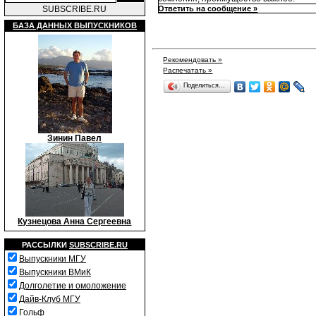
SUBSCRIBE.RU
Ответить на сообщение »
БАЗА ДАННЫХ ВЫПУСКНИКОВ
Рекомендовать »
Распечатать »
Поделиться…
Зинин Павел
Кузнецова Анна Сергеевна
РАССЫЛКИ
SUBSCRIBE.RU
Выпускники МГУ
Выпускники ВМиК
Долголетие и омоложение
Дайв-Клуб МГУ
Гольф