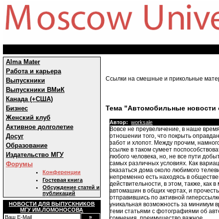
Alma Mater
Работа и карьера
Ссылки на смешные и прикольные мат
Выпускники
Выпускники ВМиК
Канада (+США)
Тема "Автомобильные новости 
Бизнес
Женский клуб
Автор:
worksale
Активное долголетие
Вовсе не преувеличение, в наше врем
Досуг
отношении того, что покрыть оправда
забот и хлопот. Между прочим, намно
Образование
ссылке в таком сумеет поспособствова
Издательство МГУ
любого человека, но, не все пути до
самых различных условиях. Как вариа
Форумы
оказаться дома около любимого телев
Конференции
непременно есть находясь в обществен
Гостевая книга
действительности, в этом, также, как
Обсуждение статей и
автомашин в общих чертах, и прочест
публикаций
отправившись по активной гиперссыл
НОВОСТИ ДЛЯ ВЫПУСКНИКОВ
уникальная возможность за минимум в
МГУ ИМ.ЛОМОНОСОВА
теми статьями с фотографиями об авто
сомнения, преимущество важное.