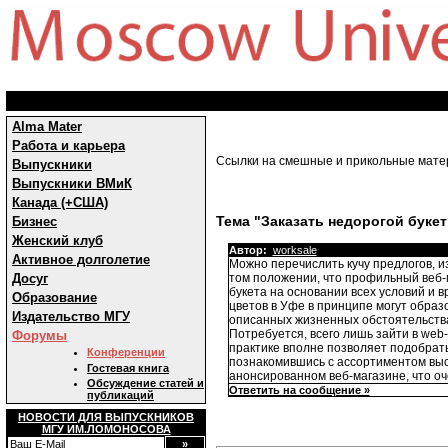
Alma Mater
Работа и карьера
Ссылки на смешные и прикольные мат
Выпускники
Выпускники ВМиК
Канада (+США)
Тема "Заказать недорогой букет
Бизнес
Женский клуб
Автор:
worksale
Активное долголетие
Можно перечислить кучу предлогов, и
Досуг
том положении, что профильный веб
букета на основании всех условий и в
Образование
цветов в Уфе в принципе могут образ
Издательство МГУ
описанных жизненных обстоятельствах
Потребуется, всего лишь зайти в web
Форумы
практике вполне позволяет подобрат
Конференции
познакомившись с ассортиментом высо
Гостевая книга
анонсированном веб-магазине, что оч
Обсуждение статей и
Ответить на сообщение »
публикаций
НОВОСТИ ДЛЯ ВЫПУСКНИКОВ
МГУ ИМ.ЛОМОНОСОВА