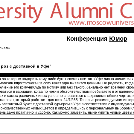
Конференция
Юмор
ериалы
 роз с доставкой в Уфе"
з-за которых подарить кому-либо букет свежих цветов в Уфе лично является х
-магазин
https://flowers-ufa.com/
букет уфа выявится ценным. Не редкость, когд
ручение его кому-нибудь по мотиву или без такого, банально нет времени сво
оваться в вариации, когда по неким обстоятельствам пребываете в отдаленно
 и самых различных иных успешно справиться с заданием в общих чертах, и к
-магазин, который работает для всех 24/7/365. Теперь в рекомендуемом инте
ь элегантный букет с доставкой курьером в Уфе в соответствии с индивидуа
кокачественных живых цветов и определившись с персональным выбором буке
ень даже практично и удобно. Как можно заметить, ныне купить живые цветы