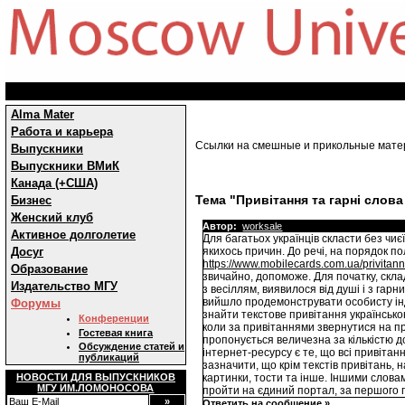
Alma Mater
Работа и карьера
Ссылки на смешные и прикольные мат
Выпускники
Выпускники ВМиК
Канада (+США)
Тема "Привітання та гарні слова
Бизнес
Женский клуб
Автор:
worksale
Активное долголетие
Для багатьох українців скласти без ч
Досуг
якихось причин. До речі, на порядок 
https://www.mobilecards.com.ua/privita
Образование
звичайно, допоможе. Для початку, скла
Издательство МГУ
з весіллям, виявилося від душі і з гар
вийшло продемонструвати особисту інд
Форумы
знайти текстове привітання українською
Конференции
коли за привітаннями звернутися на пр
Гостевая книга
пропонується величезна за кількістю 
Обсуждение статей и
інтернет-ресурсу є те, що всі привітан
публикаций
зазначити, що крім текстів привітань, 
НОВОСТИ ДЛЯ ВЫПУСКНИКОВ
картинки, тости та інше. Іншими слов
МГУ ИМ.ЛОМОНОСОВА
пройти на єдиний портал, за першого
Ответить на сообщение »