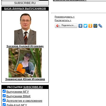
SUBSCRIBE.RU
БАЗА ДАННЫХ ВЫПУСКНИКОВ
Рекомендовать »
Распечатать »
Поделиться…
Захаров Андрей Игоревич
Знаменская Юлия Игоревна
РАССЫЛКИ
SUBSCRIBE.RU
Выпускники МГУ
Выпускники ВМиК
Долголетие и омоложение
Дайв-Клуб МГУ