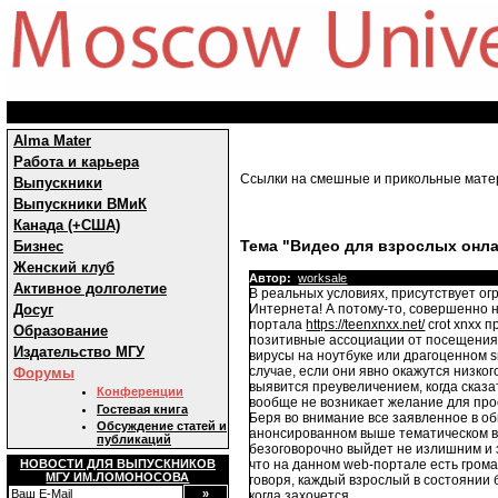
Alma Mater
Работа и карьера
Ссылки на смешные и прикольные мат
Выпускники
Выпускники ВМиК
Канада (+США)
Тема "Видео для взрослых онла
Бизнес
Женский клуб
Автор:
worksale
Активное долголетие
В реальных условиях, присутствует огр
Досуг
Интернета! А потому-то, совершенно 
портала
https://teenxnxx.net/
crot xnxx 
Образование
позитивные ассоциации от посещения 
Издательство МГУ
вирусы на ноутбуке или драгоценном s
случае, если они явно окажутся низко
Форумы
выявится преувеличением, когда сказа
Конференции
вообще не возникает желание для про
Гостевая книга
Беря во внимание все заявленное в об
Обсуждение статей и
анонсированном выше тематическом ве
публикаций
безоговорочно выйдет не излишним и 
НОВОСТИ ДЛЯ ВЫПУСКНИКОВ
что на данном web-портале есть грома
МГУ ИМ.ЛОМОНОСОВА
говоря, каждый взрослый в состоянии 
когда захочется.