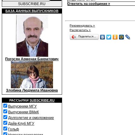
SUBSCRIBE.RU
Ответить на сообщение »
БАЗА ДАННЫХ ВЫПУСКНИКОВ
Рекомендовать »
Распечатать »
Поделиться…
Погосян Арменак Бакратович
Злобина Людмила Ивановна
РАССЫЛКИ
SUBSCRIBE.RU
Выпускники МГУ
Выпускники ВМиК
Долголетие и омоложение
Дайв-Клуб МГУ
Гольф