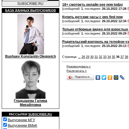
SUBSCRIBE.RU
18+ смотреть онлайн see now today
!
[сообщений:
1
, последнее:
26.10.2022 17:28
БАЗА ДАННЫХ ВЫПУСКНИКОВ
Купить детские часы с gps find now
!
[сообщений:
1
, последнее:
26.10.2022 12:34
Только отборные видео для взрослых 
!
[сообщений:
1
, последнее:
26.10.2022 09:29
Родительский контроль на телефон у
!
[сообщений:
1
, последнее:
25.10.2022 20:13
Bushuev Konstantin Olegovich
Страница:
...
28
29
30
31
32
33
34
35
36
37
38
Рекомендовать »
Распечатать »
Поделиться…
Гладышева Галина
Михайловна
РАССЫЛКИ
SUBSCRIBE.RU
Выпускники МГУ
Выпускники ВМиК