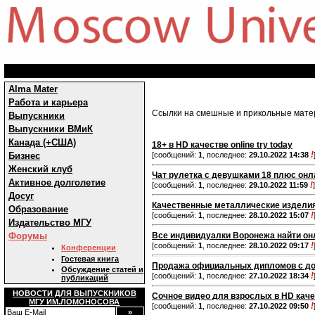
Alma Mater
Работа и карьера
Ссылки на смешные и прикольные мат
Выпускники
Выпускники ВМиК
Канада (+США)
18+ в HD качестве online try today
!
Бизнес
[сообщений:
1
, последнее:
29.10.2022 14:38
Женский клуб
Чат рулетка с девушками 18 плюс онл
Активное долголетие
!
[сообщений:
1
, последнее:
29.10.2022 11:59
]
Досуг
Качественные металлические изделия
Образование
!
[сообщений:
1
, последнее:
28.10.2022 15:07
Издательство МГУ
Форумы
Все индивидуалки Воронежа найти он
!
[сообщений:
1
, последнее:
28.10.2022 09:17
Конференции
Гостевая книга
Продажа официальных дипломов с до
Обсуждение статей и
!
[сообщений:
1
, последнее:
27.10.2022 18:34
публикаций
НОВОСТИ ДЛЯ ВЫПУСКНИКОВ
Сочное видео для взрослых в HD качес
МГУ ИМ.ЛОМОНОСОВА
!
[сообщений:
1
, последнее:
27.10.2022 09:50