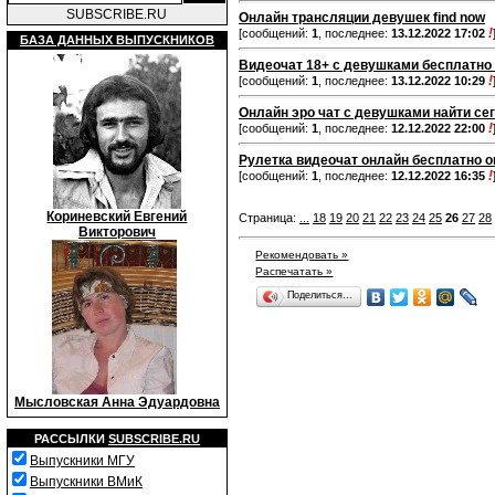
SUBSCRIBE.RU
Онлайн трансляции девушек find now
!
[сообщений:
1
, последнее:
13.12.2022 17:02
БАЗА ДАННЫХ ВЫПУСКНИКОВ
Видеочат 18+ с девушками бесплатно 
!
[сообщений:
1
, последнее:
13.12.2022 10:29
Онлайн эро чат с девушками найти се
!
[сообщений:
1
, последнее:
12.12.2022 22:00
Рулетка видеочат онлайн бесплатно on
!
[сообщений:
1
, последнее:
12.12.2022 16:35
Кориневский Евгений
Страница:
...
18
19
20
21
22
23
24
25
26
27
28
Викторович
Рекомендовать »
Распечатать »
Поделиться…
Мысловская Анна Эдуардовна
РАССЫЛКИ
SUBSCRIBE.RU
Выпускники МГУ
Выпускники ВМиК