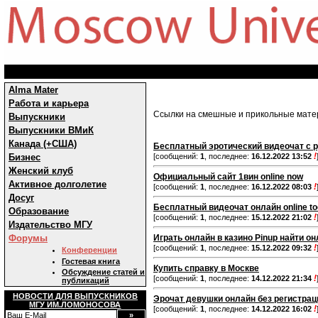
Alma Mater
Работа и карьера
Ссылки на смешные и прикольные мат
Выпускники
Выпускники ВМиК
Канада (+США)
Бесплатный эротический видеочат с 
!
Бизнес
[сообщений:
1
, последнее:
16.12.2022 13:52
Женский клуб
Официальный сайт 1вин online now
Активное долголетие
!
[сообщений:
1
, последнее:
16.12.2022 08:03
Досуг
Бесплатный видеочат онлайн online t
Образование
!
[сообщений:
1
, последнее:
15.12.2022 21:02
Издательство МГУ
Форумы
Играть онлайн в казино Pinup найти о
!
[сообщений:
1
, последнее:
15.12.2022 09:32
Конференции
Гостевая книга
Купить справку в Москве
Обсуждение статей и
!
[сообщений:
1
, последнее:
14.12.2022 21:34
публикаций
НОВОСТИ ДЛЯ ВЫПУСКНИКОВ
Эрочат девушки онлайн без регистраци
МГУ ИМ.ЛОМОНОСОВА
!
[сообщений:
1
, последнее:
14.12.2022 16:02