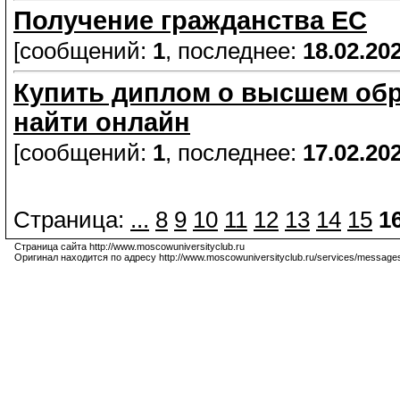
Получение гражданства ЕС
[сообщений:
1
, последнее:
18.02.20
Купить диплом о высшем обр
найти онлайн
[сообщений:
1
, последнее:
17.02.20
Страница:
...
8
9
10
11
12
13
14
15
1
Страница сайта http://www.moscowuniversityclub.ru
Оригинал находится по адресу http://www.moscowuniversityclub.ru/services/messag