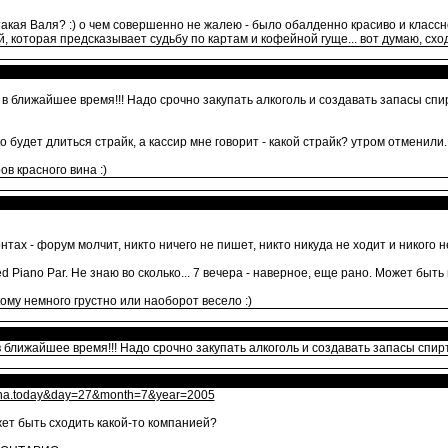
такая Валя? :) о чем совершенно не жалею - было обалденно красиво и классн
которая предсказывает судьбу по картам и кофейной гуще... вот думаю, сходи
 ближайшее время!!! Надо срочно закупать алкоголь и создавать запасы спир
о будет длиться страйк, а кассир мне говорит - какой страйк? утром отменили...
ов красного вина :)
тах - форум молчит, никто ничего не пишет, никто никуда не ходит и никого н
 Piano Par. Не знаю во сколько... 7 вечера - наверное, еще рано. Может быть 
кому немного грустно или наоборот весело :)
ближайшее время!!! Надо срочно закупать алкоголь и создавать запасы спирт
afisha.today&day=27&month=7&year=2005
ет быть сходить какой-то компанией?