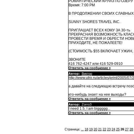
РОМАНТИЧЕСКИЙ КРУИЗ ПО ОЗЕРУ
Время: 7:00 PM
В ПРОДОЛЖЕНИИ СВОИХ СЛАВНЫХ
SUNNY SHORES TRAVEL INC.
ПРИГЛАШАЕТ ВСЕХ КОМУ ЗА 30-ть
ПРЕКРАСНАЯ ВОЗМОЖНОСТЬ КЛАС
ПРОВЕСТИ ВРЕМЯ И ОБРЕСТИ НОВ
ПРИХОДИТЕ, НЕ ПОЖАЛЕЕТЕ!
(СТОИМОСТЬ $55 ВКЛЮЧАЕТ УЖИН, 
ЗВОНИТЕ
416 762-4247 или 416 529-0910
Ответить на сообщение »
Автор:
Виктор
http://www.utro.ru/articles/print/2005/07
а давайте на следующую встречу позо
кто-нибудь знает на нее выходы?
Ответить на сообщение »
Автор:
Zorro3
I need 1.5, I am biggggg...
Ответить на сообщение »
Страница:
...
18
19
20
21
22
23
24
25
26
27
28