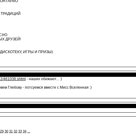
 ОНТАРИО
 ТРАДИЦИЙ
СНО
ЫХ ДРУЗЕЙ!
ДИСКОТЕКУ, ИГРЫ И ПРИЗЫ)
/22/461036.shtml
- наших обижают... :)
вем Глебову - потсуемся вместе с Мисс Вселенная :)
29
30
31
32
33
34
...