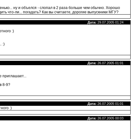
енько... ну и объелся - слопал в 2 раза больше чем обычно. Хорошо
ть что-ли... погадать? Как вы считаете, дорогие выпускники МГУ?
Дата:
29.07.2005 01:24
тного :)
 :)
Дата:
26.07.2005 01:01
е приглашает...
в 8-9?
Дата:
26.07.2005 01:01
ного :)
Дата:
26.07.2005 00:03