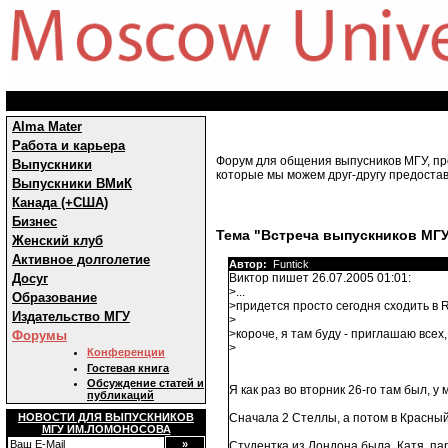
Alma Mater
Работа и карьера
Форум для общения выпусников МГУ, про
Выпускники
которые мы можем друг-другу предостав
Выпускники ВМиК
Канада (+США)
Бизнес
Тема "Встреча выпускников МГУ
Женский клуб
Активное долголетие
Автор:
Funtick
Досуг
Виктор пишет 26.07.2005 01:01:
>...
Образование
>придется просто сегодня сходить в Re
Издательство МГУ
>
>короче, я там буду - приглашаю всех,
Форумы
>
Конференции
Гостевая книга
Обсуждение статей и
Я как раз во вторник 26-го там был, у 
публикаций
НОВОСТИ ДЛЯ ВЫПУСКНИКОВ
Сначала 2 Стеллы, а потом в Красный 
МГУ ИМ.ЛОМОНОСОВА
Студентка из Лондона была, Катя, пару