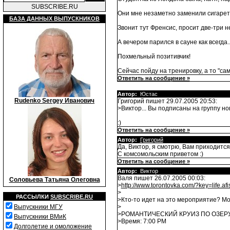
SUBSCRIBE.RU
Они мне незаметно заменили сигареты 
БАЗА ДАННЫХ ВЫПУСКНИКОВ
Звонит тут Френсис, просит две-три 
А вечером парился в сауне как всегда..
Похмельный позитивчик!
Сейчас пойду на тренировку, а то "са
Ответить на сообщение »
Автор:
Юстас
Rudenko Sergey Иванович
Григорий пишет 29.07.2005 20:53:
>Виктор... Вы подписаны на группу нов
:)
Ответить на сообщение »
Автор:
Григорий
Да, Виктор, я смотрю, Вам приходится
С комсомольским приветом :)
Ответить на сообщение »
Автор:
Виктор
Валя пишет 26.07.2005 00:03:
Соловьева Татьяна Олеговна
>
http://www.torontovka.com/?key=life
>
РАССЫЛКИ
SUBSCRIBE.RU
>Кто-то идет на это мероприятие? Мо
Выпускники МГУ
>
>РОМАНТИЧЕСКИЙ КРУИЗ ПО ОЗЕР
Выпускники ВМиК
>Время: 7:00 PM
Долголетие и омоложение