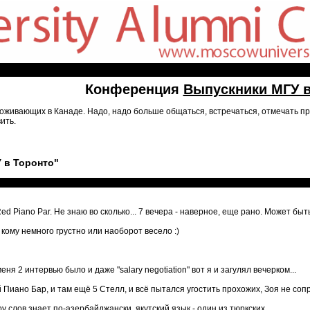
Конференция
Выпускники МГУ в
живающих в Канаде. Надо, надо больше общаться, встречаться, отмечать пра
ить.
 в Торонто"
d Piano Par. Не знаю во сколько... 7 вечера - наверное, еще рано. Может быть
 кому немного грустно или наоборот весело :)
меня 2 интервью было и даже "salary negotiation" вот я и загулял вечерком...
Пиано Бар, и там ещё 5 Стелл, и всё пытался угостить прохожих, Зоя не соп
 слов знает по-азербайджански, якутский язык - один из тюркских...