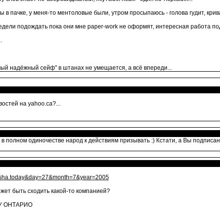
в пачке, у меня-то ментоловые были, утром просыпаюсь - голова гудит, крив
недели подождать пока они мне paper-work не оформят, интересная работа под
.
мый надёжный сейф" в штанах не умещается, а всё впереди...
остей на yahoo.ca?...
 в полном одиночестве народ к действиям призывать :) Кстати, а Вы подписан
.afisha.today&day=27&month=7&year=2005
жет быть сходить какой-то компанией?
У ОНТАРИО