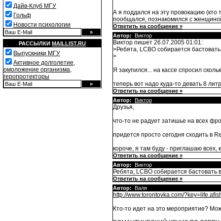
Дайв-Клуб МГУ
А я поддался на эту провокацию (кто 
Гольф
пообщался, познакомился с женщиной, 
Новости психологии
Ответить на сообщение »
Автор:
Виктор
Виктор пишет 26.07.2005 01:01:
РАССЫЛКИ
MAILLIST.RU
>Ребята, LCBO собирается бастовать в
Выпускники МГУ
>
Активное долголетие,
омоложение организма,
Я закупился... на кассе спросил скольк
геропротекторы
теперь вот надо куда-то девать 8 литр
Ответить на сообщение »
Автор:
Виктор
Друзья,
что-то не радует затишье на всех фрон
придется просто сегодня сходить в Red
короче, я там буду - приглашаю всех, 
Ответить на сообщение »
Автор:
Виктор
Ребята, LCBO собирается бастовать в 
Ответить на сообщение »
Автор:
Валя
http://www.torontovka.com/?key=life.
Кто-то идет на это мероприятие? Мож