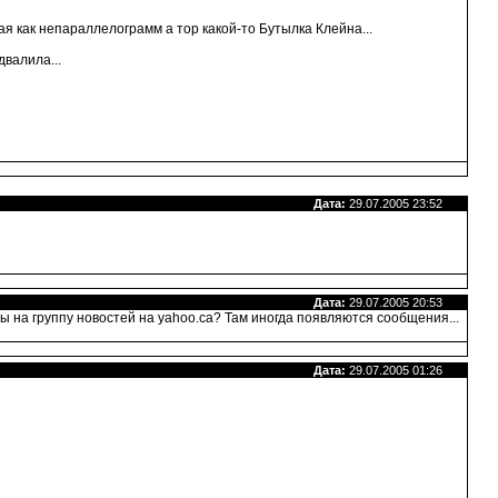
ая как непараллелограмм а тор какой-то Бутылка Клейна...
валила...
Дата:
29.07.2005 23:52
Дата:
29.07.2005 20:53
ы на группу новостей на yahoo.ca? Там иногда появляются сообщения...
Дата:
29.07.2005 01:26