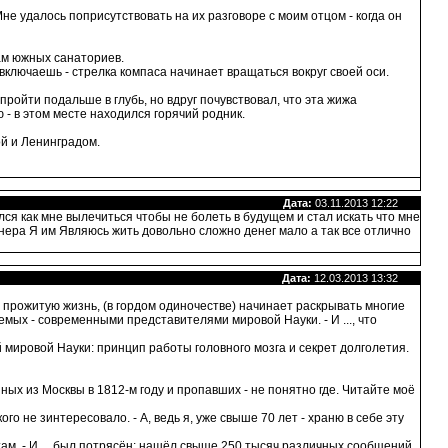
не удалось поприсутствовать на их разговоре с моим отцом - когда он
ам южных санаториев.
включаешь - стрелка компаса начинает вращаться вокруг своей оси.
 пройти подальше в глубь, но вдруг почувствовал, что эта жижа
 - в этом месте находился горячий родник.
й и Ленинградом.
Дата:
03.11.2013 12:22
ся как мне вылечиться чтобы не болеть в будущем и стал искать что мне
онера Я им Являюсь жить довольно сложно денег мало а так все отлично
Дата:
12.03.2013 13:32
руя прожитую жизнь, (в гордом одиночестве) начинает раскрывать многие
мых - современными представителями мировой Науки. - И ..., что
й мировой Науки: принцип работы головного мозга и секрет долголетия.
нных из Москвы в 1812-м году и пропавших - не понятно где. Читайте моё
о не зинтересовало. - А, ведь я, уже свыше 70 лет - храню в себе эту
 там. - И ... был потрясён: нашёл свыше 250 тысяч различных сообщений,