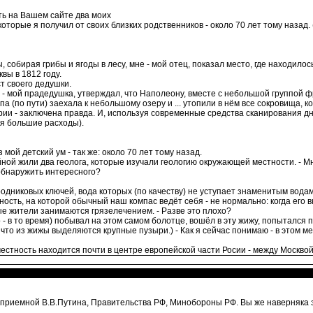
ть на Вашем сайте два моих
оторые я получил от своих близких родственников - около 70 лет тому назад
 собирая грибы и ягоды в лесу, мне - мой отец, показал место, где находил
квы в 1812 году.
т своего дедушки.
 - мой прадедушка, утверждал, что Наполеону, вместе с небольшой группой фр
па (по пути) заехала к небольшому озеру и ... утопили в нём все сокровища, к
ории - заключена правда. И, используя современные средства сканирования дна
ся большие расходы).
 мой детский ум - так же: около 70 лет тому назад.
ной жили два геолога, которые изучали геологию окружающей местности. - Мн
обнаружить интересного?
одниковых ключей, вода которых (по качеству) не уступает знаменитым вода
сть, на которой обычный наш компас ведёт себя - не нормально: когда его в
е жители занимаются грязелечением. - Разве это плохо?
о - в то время) побывал на этом самом болотце, вошёл в эту жижу, попытался 
 что из жижы выделяются крупные пузыри.) - Как я сейчас понимаю - в этом м
стность находится почти в центре европейской части Росии - между Москвой
 приемной В.В.Путина, Правительства РФ, Минобороны РФ. Вы же наверняка з