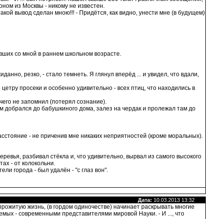
ном из Москвы - никому не известен.
акой вывод сделан мною!!! - Придётся, как видно, унести мне (в будущем)
ших со мной в раннем школьном возрасте.
анно, резко, - стало темнеть. Я глянул вперёд ... и увидел, что вдали,
по цетру просеки и особенно удивительно - всех птиц, что находились в
ничего не запомнил (потерял сознание).
дом добрался до бабушкиного дома, залез на чердак и пролежал там до
асстояние - не приченив мне никаких неприятностей (кроме моральных).
ревья, разбивал стёкла и, что удивительно, вырвал из самого высокого
тах - от колокольни.
ли города - был удалён - "с глаз вон".
Дата:
10.03.2013 13:32
уя прожитую жизнь, (в гордом одиночестве) начинает раскрывать многие
мых - современными представителями мировой Науки. - И ..., что