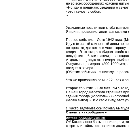
но во всех сообщениях красной нитью
>Но, как я понимаю: сведения о секре
- этот секрет с собой.
>
===============================
Уважаемые посетители клуба выпускни
Я принял решение: делиться своими 
Первое событие. - Лето 1942 года. (М
Иду я (в ясный солнечный день) по про
по просеке, движется в мою сторону
смерч. - Этот смерч забирал в себя вс
лесу (птиц ... были тысячи, они созда
А. дальше ..., когда этот смерч прибл
Очнулся я примерно в 800-1000 метрах
позднего вечера.
(Об этих событиях - я никому не расск
Что же произошло со мной? - Как я с
Второе событие. - 1-го мая 1947- го го
На наш город налетела страшная прир
здания города (колокольни) - огромней
Делаю вывод. - Всю свою силу, этот ур
Я часто задумываюсь: почему был уда
Ответить на сообщение »
Автор:
Владимир Леонов.
Ох! Как не легко быть пенсионером, ко
секреты и тайны, оставшиеся далеко 