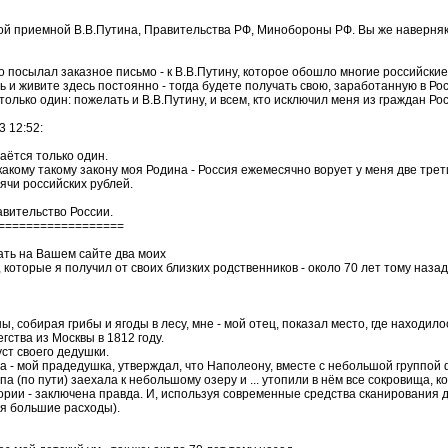
ой приемной В.В.Путина, Правительства РФ, Минобороны РФ. Вы же наверняка
 посылал заказное письмо - к В.В.Путину, которое обошло многие российские
и живите здесь постоянно - тогда будете получать свою, заработанную в Росс
олько один: пожелать и В.В.Путину, и всем, кто исключил меня из граждан Ро
 12:52:
аётся только один.
какому такому закону моя Родина - Россия ежемесячно ворует у меня две трет
сячи российских рублей.
авительство России.
==================
ать на Вашем сайте два моих
которые я получил от своих близких родственников - около 70 лет тому наза
, собирая грибы и ягоды в лесу, мне - мой отец, показал место, где находи
гства из Москвы в 1812 году.
ст своего дедушки.
а - мой прадедушка, утверждал, что Наполеону, вместе с небольшой группой ф
па (по пути) заехала к небольшому озеру и ... утопили в нём все сокровища, к
тории - заключена правда. И, используя современные средства сканирования дн
ся большие расходы).