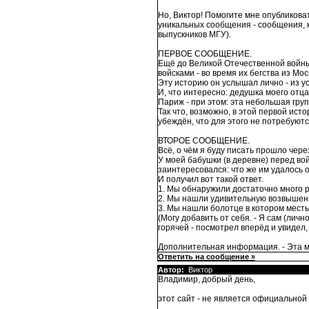
Но, Виктор! Помогите мне опубликова
уникальных сообщения - сообщения, к
выпускников МГУ).
ПЕРВОЕ СООБЩЕНИЕ.
Ещё до Великой Отечественной войны,
войсками - во время их бегства из Мос
Эту историю он услышал лично - из ус
И, что интересно: дедушка моего отца
Париж - при этом: эта небольшая груп
Так что, возможно, в этой первой ист
убеждён, что для этого не потребуют
ВТОРОЕ СООБЩЕНИЕ.
Всё, о чём я буду писать прошло через
У моей бабушки (в деревне) перед вой
заинтересовался: что же им удалось 
И получил вот такой ответ.
1. Мы обнаружили достаточно много р
2. Мы нашли удивительную возвышенно
3. Мы нашли болотце в котором месты
(Могу добавить от себя. - Я сам (личн
горячей - посмотрел вперёд и увидел,
Дополнительная информация. - Эта ме
Ответить на сообщение »
Автор:
Виктор
Владимир, добрый день,
этот сайт - не является официальной