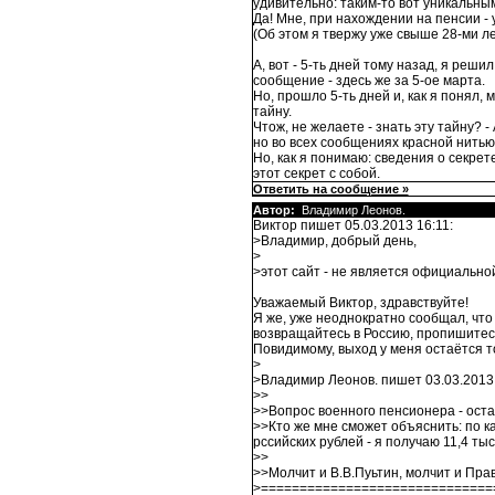
удивительно: таким-то вот уникальным 
Да! Мне, при нахождении на пенсии - 
(Об этом я твержу уже свыше 28-ми л
А, вот - 5-ть дней тому назад, я реш
сообщение - здесь же за 5-ое марта.
Но, прошло 5-ть дней и, как я понял,
тайну.
Чтож, не желаете - знать эту тайну? 
но во всех сообщениях красной нитью
Но, как я понимаю: сведения о секрете
этот секрет с собой.
Ответить на сообщение »
Автор:
Владимир Леонов.
Виктор пишет 05.03.2013 16:11:
>Владимир, добрый день,
>
>этот сайт - не является официально
Уважаемый Виктор, здравствуйте!
Я же, уже неоднократно сообщал, что 
возвращайтесь в Россию, пропишитесь 
Повидимому, выход у меня остаётся то
>
>Владимир Леонов. пишет 03.03.2013 
>>
>>Вопрос военного пенсионера - оста
>>Кто же мне сможет объяснить: по к
рссийских рублей - я получаю 11,4 ты
>>
>>Молчит и В.В.Пуьтин, молчит и Пра
>==============================