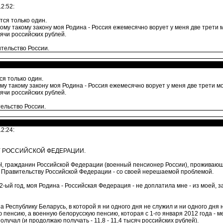
2:52:
тся только один.
ому такому закону моя Родина - Россия ежемесячно ворует у меня две трети 
сячи российских рублей.
ительство России.
ся только один.
му такому закону моя Родина - Россия ежемесячно ворует у меня две трети м
сячи российских рублей.
тельство России.
2:24:
У РОССИЙСКОЙ ФЕДЕРАЦИИ.
ражданин Российской Федерации (военный пенсионер России), проживающий
 к Правительству Российской Федерации - со своей нерешаемой проблемой.
-ый год, моя Родина - Российская Федерация - не доплатила мне - из моей, 
Республику Беларусь, в которой я ни одного дня не служил и ни одного дня 
пенсию, а военную белорусскую пенсию, которая с 1-го января 2012 года - ме
олучал (и продолжаю получать - 11,8 - 11,4 тысяч российских рублей).