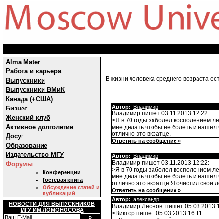
Alma Mater
Работа и карьера
В жизни человека среднего возраста ест
Выпускники
Выпускники ВМиК
Канада (+США)
Автор:
Владимир
Бизнес
Владимир пишет 03.11.2013 12:22:
Женский клуб
>Я в 70 годы заболел восполением ле
Активное долголетие
мне делать чтобы не болеть и нашел 
отлично это вкратце.
Досуг
Ответить на сообщение »
Образование
Издательство МГУ
Автор:
Владимир
Владимир пишет 03.11.2013 12:22:
Форумы
>Я в 70 годы заболел восполением ле
Конференции
мне делать чтобы не болеть и нашел 
Гостевая книга
отлично это вкратце.Я очистил свои л
Обсуждение статей и
Ответить на сообщение »
публикаций
Автор:
александр
НОВОСТИ ДЛЯ ВЫПУСКНИКОВ
Владимир Леонов. пишет 05.03.2013 1
МГУ ИМ.ЛОМОНОСОВА
>Виктор пишет 05.03.2013 16:11: