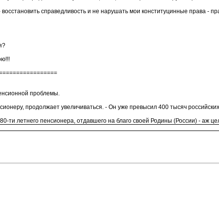
восстановить справедливость и не нарушать мои конституцинные права - пра
я?
ю!!!
=================
енсионной проблемы.
сионеру, продолжает увеличиваться. - Он уже превысил 400 тысяч российских
80-ти летнего пенсионера, отдавшего на благо своей Родины (России) - аж це