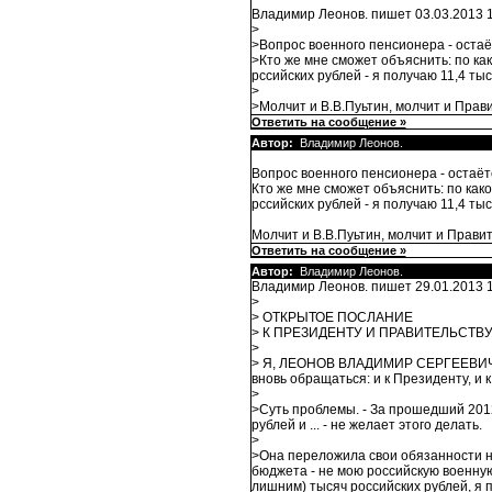
Владимир Леонов. пишет 03.03.2013 1
>
>Вопрос военного пенсионера - остаё
>Кто же мне сможет объяснить: по как
рссийских рублей - я получаю 11,4 ты
>
>Молчит и В.В.Пуьтин, молчит и Прав
Ответить на сообщение »
Автор:
Владимир Леонов.
Вопрос военного пенсионера - остаёт
Кто же мне сможет объяснить: по како
рссийских рублей - я получаю 11,4 ты
Молчит и В.В.Пуьтин, молчит и Прави
Ответить на сообщение »
Автор:
Владимир Леонов.
Владимир Леонов. пишет 29.01.2013 1
>
> ОТКРЫТОЕ ПОСЛАНИЕ
> К ПРЕЗИДЕНТУ И ПРАВИТЕЛЬСТВ
>
> Я, ЛЕОНОВ ВЛАДИМИР СЕРГЕЕВИЧ, г
вновь обращаться: и к Президенту, и
>
>Суть проблемы. - За прошедший 2012
рублей и ... - не желает этого делать.
>
>Она переложила свои обязанности на 
бюджета - не мою российскую военную 
лишним) тысяч российских рублей, я п