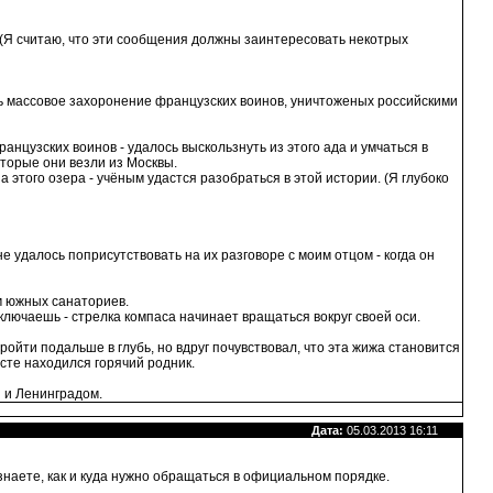
. (Я считаю, что эти сообщения должны заинтересовать некотрых
ось массовое захоронение французских воинов, уничтоженых российскими
анцузских воинов - удалось выскользнуть из этого ада и умчаться в
оторые они везли из Москвы.
 этого озера - учёным удастся разобраться в этой истории. (Я глубоко
е удалось поприсутствовать на их разговоре с моим отцом - когда он
м южных санаториев.
ключаешь - стрелка компаса начинает вращаться вокруг своей оси.
пройти подальше в глубь, но вдруг почувствовал, что эта жижа становится
есте находился горячий родник.
 и Ленинградом.
Дата:
05.03.2013 16:11
наете, как и куда нужно обращаться в официальном порядке.