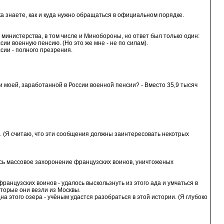
 знаете, как и куда нужно обращаться в официальном порядке.
 министерства, в том числе и Минобороны, но ответ был только один:
ии военную пенсию. (Но это же мне - не по силам).
ссии - полного презрения.
и моей, заработанной в России военной пенсии? - Вместо 35,9 тысяч
д. (Я считаю, что эти сообщения должны заинтересовать некотрых
лось массовое захоронение французских воинов, уничтоженых
ранцузских воинов - удалось выскользнуть из этого ада и умчаться в
оторые они везли из Москвы.
а этого озера - учёным удастся разобраться в этой истории. (Я глубоко