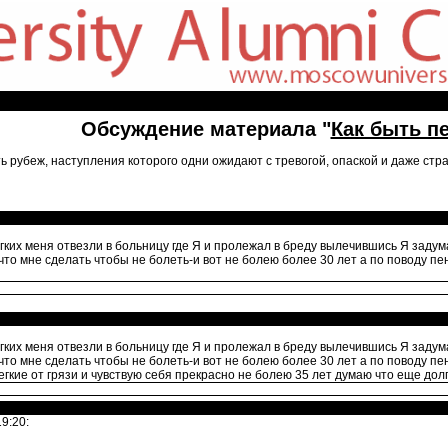
Обсуждение материала "
Как быть п
ь рубеж, наступления которого одни ожидают с тревогой, опаской и даже стра
гких меня отвезли в больницу где Я и пролежал в бреду вылечившись Я задума
что мне сделать чтобы не болеть-и вот не болею более 30 лет а по поводу пе
гких меня отвезли в больницу где Я и пролежал в бреду вылечившись Я задума
что мне сделать чтобы не болеть-и вот не болею более 30 лет а по поводу пе
егкие от грязи и чувствую себя прекрасно не болею 35 лет думаю что еще дол
9:20: