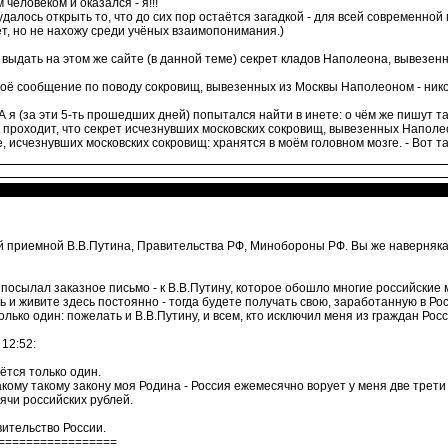
человеком и оказался - я!!!
удалось открыть то, что до сих пор остаётся загадкой - для всей современной
ет, но не нахожу среди учёных взаимопонимания.)
ил выдать на этом же сайте (в данной теме) секрет кладов Наполеона, вывезен
 моё сообщение по поводу сокровищ, вывезенных из Москвы Наполеоном - никого
- А я (за эти 5-ть прошедших дней) попытался найти в инете: о чём же пишут 
 проходит, что секрет исчезнувших московских сокровищ, вывезенных Наполео
, исчезнувших московских сокровищ: хранятся в моём головном мозге. - Вот так
й приемной В.В.Путина, Правительства РФ, Минобороны РФ. Вы же наверняка 
посылал заказное письмо - к В.В.Путину, которое обошло многие российские 
и живите здесь постоянно - тогда будете получать свою, заработанную в Росс
лько один: пожелать и В.В.Путину, и всем, кто исключил меня из граждан Росс
12:52:
ётся только один.
акому такому закону моя Родина - Россия ежемесячно ворует у меня две трети
сячи российских рублей.
вительство России.
=================