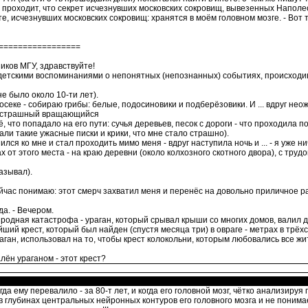
 проходит, что секрет исчезнувших московских сокровищ, вывезенных Наполео
те, исчезнувших московских сокровищ: хранятся в моём головном мозге. - Вот т
=================
ков МГУ, здравствуйте!
детскими воспоминаниями о непонятных (непознанных) событиях, происходив
не было около 10-ти лет).
секе - собираю грибы: белые, подосиновики и подберёзовики. И ... вдруг неожид
 - страшный вращающийся
ё, что попадало на его пути: сучья деревьев, песок с дороги - что проходила 
вали такие ужасные писки и крики, что мне стало страшно).
изился ко мне и стал проходить мимо меня - вдруг наступила ночь и ... - я уже 
 от этого места - на краю деревни (около колхозного скотного двора), с тру
азывал).
ейчас понимаю: этот смерч захватил меня и перенёс на довольно приличное р
да. - Вечером.
одная катастрофа - ураган, который срывал крыши со многих домов, валил де
ший крест, который был найден (спустя месяца три) в овраге - метрах в трёхс
аган, использовал на то, чтобы крест колокольни, которым любовались все жите
лён ураганом - этот крест?
гда ему перевалило - за 80-т лет, и когда его головной мозг, чётко анализир
в глубинах центральных нейронных контуров его головного мозга и не понимае