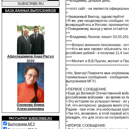
>>Владимир, добрый день,
SUBSCRIBE.RU
>>
>>этот сайт - не является официальн
БАЗА ДАННЫХ ВЫПУСКНИКОВ
>
>Уважаемый Виктор, здравствуйте!
>Я же, уже неоднократно сообщал, что
возвращайтесь в Россию, пропишитесь 
>Повидимому, выход у меня остаётся т
>>
>>Владимир Леонов. пишет 03.03.2013
>>>
>>>Вопрос военного пенсионера - ост
>>>Кто же мне сможет объяснить: по 
рссийских рублей - я получаю 11,4 ты
Абдулкаримов Анар Расул
>>>
оглу
>>>Молчит и В.В.Пуьтин, молчит и Пр
>>=============================
>
>Но, Виктор! Помогите мне опубликов
>уникальных сообщения - сообщения, 
выпускников МГУ).
>
>ПЕРВОЕ СООБЩЕНИЕ.
>Ещё до Великой Отечественной войны
российскими войсками - во время их бе
>Эту историю он услышал лично - из у
Озеркова Ирина
>И, что интересно: дедушка моего отц
Александровна
Париж - при этом: эта небольшая груп
>Так что, возможно, в этой первой ис
убеждён, что для этого не потребуют
РАССЫЛКИ
SUBSCRIBE.RU
>
Выпускники МГУ
>ВТОРОЕ СООБЩЕНИЕ.