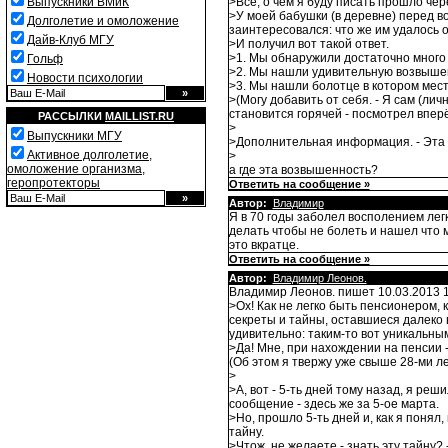
Выпускники ВМиК
>Всё, о чём я буду писать прошло чере
>У моей бабушки (в деревне) перед во
Долголетие и омоложение
заинтересовался: что же им удалось 
Дайв-Клуб МГУ
>И получил вот такой ответ.
>1. Мы обнаружили достаточно много 
Гольф
>2. Мы нашли удивительную возвышенн
Новости психологии
>3. Мы нашли болотце в котором мест
>(Могу добавить от себя. - Я сам (лич
становится горячей - посмотрел вперё
РАССЫЛКИ
MAILLIST.RU
>
Выпускники МГУ
>Дополнительная информация. - Эта м
Активное долголетие,
>
омоложение организма,
а где эта возвышенность?
геропротекторы
Ответить на сообщение »
Автор:
Владимир
Я в 70 годы заболел восполением лег
делать чтобы не болеть и нашел что 
это вкратце.
Ответить на сообщение »
Автор:
Владимир Леонов.
Владимир Леонов. пишет 10.03.2013 1
>Ох! Как не легко быть пенсионером, к
секреты и тайны, оставшиеся далеко 
удивительно: таким-то вот уникальным 
>Да! Мне, при нахождении на пенсии -
(Об этом я твержу уже свыше 28-ми л
>
>А, вот - 5-ть дней тому назад, я ре
сообщение - здесь же за 5-ое марта.
>Но, прошло 5-ть дней и, как я понял
тайну.
>Чтож, не желаете - знать эту тайну?