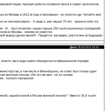
 мировой Науки: принцип работы головного мозга и секрет долголетия.
ных из Москвы в 1812-м году и пропавших - не понятно где. Читайте моё
 не зинтересовало. - А, ведь я, уже свыше 70 лет - храню в себе эту
там. - И ... был потрясён: нашёл свыше 250 тысяч различных сообщений,
ном из Москвы - никому не известен.
ой вывод сделан мною!!! - Придётся, как видно, унести мне (в будущем) -
Дата:
05.03.2013 19:20
знаете, как и куда нужно обращаться в официальном порядке.
министерства, в том числе и Минобороны, но ответ был только один:
ии военную пенсию. (Но это же мне - не по силам).
ии - полного презрения.
 моей, заработанной в России военной пенсии? - Вместо 35,9 тысяч