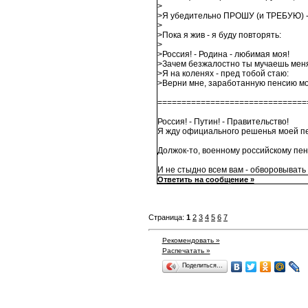
>
>Я убедительно ПРОШУ (и ТРЕБУЮ) - 
>
>Пока я жив - я буду повторять:
>
>Россия! - Родина - любимая моя!
>Зачем безжалостно ты мучаешь мен
>Я на коленях - пред тобой стаю:
>Верни мне, заработанную пенсию мо
===============================
Россия! - Путин! - Правительство!
Я жду официального решенья моей п
Должок-то, военному российскому пен
И не стыдно всем вам - обворовывать 
Ответить на сообщение »
Страница:
1
2
3
4
5
6
7
Рекомендовать »
Распечатать »
Поделиться…