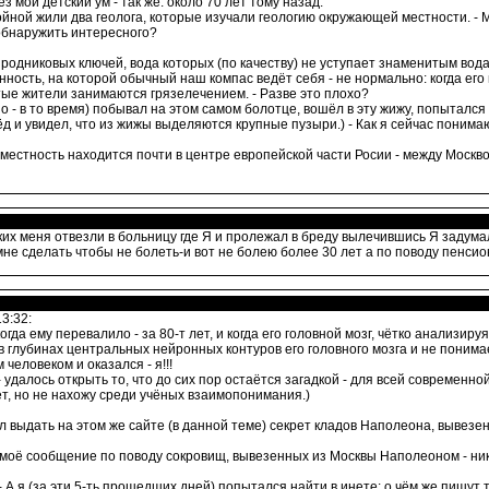
з мой детский ум - так же: около 70 лет тому назад.
йной жили два геолога, которые изучали геологию окружающей местности. - М
обнаружить интересного?
родниковых ключей, вода которых (по качеству) не уступает знаменитым вод
ость, на которой обычный наш компас ведёт себя - не нормально: когда его 
ые жители занимаются грязелечением. - Разве это плохо?
но - в то время) побывал на этом самом болотце, вошёл в эту жижу, попытался
д и увидел, что из жижы выделяются крупные пузыри.) - Как я сейчас понимаю
естность находится почти в центре европейской части Росии - между Москво
ких меня отвезли в больницу где Я и пролежал в бреду вылечившись Я задумал
мне сделать чтобы не болеть-и вот не болею более 30 лет а по поводу пенси
3:32:
огда ему перевалило - за 80-т лет, и когда его головной мозг, чётко анализи
в глубинах центральных нейронных контуров его головного мозга и не понимае
человеком и оказался - я!!!
 удалось открыть то, что до сих пор остаётся загадкой - для всей современно
ет, но не нахожу среди учёных взаимопонимания.)
шил выдать на этом же сайте (в данной теме) секрет кладов Наполеона, вывезе
, моё сообщение по поводу сокровищ, вывезенных из Москвы Наполеоном - никог
 - А я (за эти 5-ть прошедших дней) попытался найти в инете: о чём же пишут