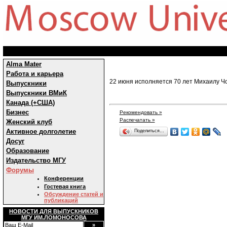
Alma Mater
Работа и карьера
22 июня исполняется 70 лет Михаилу Ч
Выпускники
Выпускники ВМиК
Канада (+США)
Бизнес
Рекомендовать »
Распечатать »
Женский клуб
Активное долголетие
Поделиться…
Досуг
Образование
Издательство МГУ
Форумы
Конференции
Гостевая книга
Обсуждение статей и
публикаций
НОВОСТИ ДЛЯ ВЫПУСКНИКОВ
МГУ ИМ.ЛОМОНОСОВА