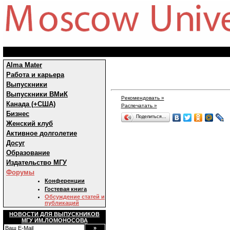
Alma Mater
Работа и карьера
Выпускники
Выпускники ВМиК
Рекомендовать »
Канада (+США)
Распечатать »
Бизнес
Поделиться…
Женский клуб
Активное долголетие
Досуг
Образование
Издательство МГУ
Форумы
Конференции
Гостевая книга
Обсуждение статей и
публикаций
НОВОСТИ ДЛЯ ВЫПУСКНИКОВ
МГУ ИМ.ЛОМОНОСОВА