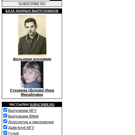
SUBSCRIBE.RU
БАЗА ДАННЫХ ВЫПУСКНИКОВ
фельдман владимир
Сухарева (Дедова) Инна
Михайловна
РАССЫЛКИ
SUBSCRIBE.RU
Выпускники МГУ
Выпускники ВМиК
Долголетие и омоложение
Дайв-Клуб МГУ
Гольф