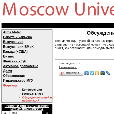
Обсуждени
Alma Mater
Работа и карьера
Пятьдесят один ученый из разных стра
Выпускники
заявляют - в настоящий момент не суще
Выпускники ВМиК
знает, как остановить или замедлить с
Канада (+США)
Бизнес
Женский клуб
Рекомендовать »
Активное долголетие
Распечатать »
Досуг
Поделиться…
Образование
Издательство МГУ
Форумы
Конференции
Гостевая книга
Обсуждение статей и
публикаций
НОВОСТИ ДЛЯ ВЫПУСКНИКОВ
МГУ ИМ.ЛОМОНОСОВА