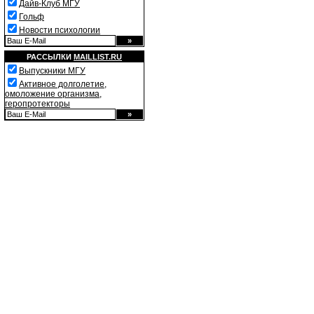
Дайв-Клуб МГУ
Гольф
Новости психологии
РАССЫЛКИ
MAILLIST.RU
Выпускники МГУ
Активное долголетие,
омоложение организма,
геропротекторы