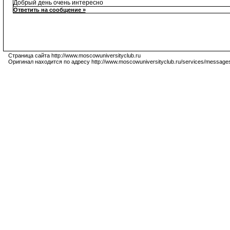
Добрый день очень интересно
Ответить на сообщение »
Страница сайта http://www.moscowuniversityclub.ru
Оригинал находится по адресу http://www.moscowuniversityclub.ru/services/message