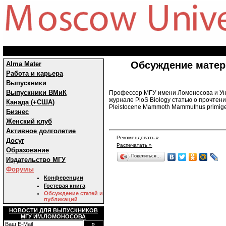
Обсуждение матер
Alma Mater
Работа и карьера
Выпускники
Выпускники ВМиК
Профессор МГУ имени Ломоносова и Уни
журнале PloS Biology статью о прочтен
Канада (+США)
Pleistocene Mammoth Mammuthus primige
Бизнес
Женский клуб
Активное долголетие
Рекомендовать »
Досуг
Распечатать »
Образование
Поделиться…
Издательство МГУ
Форумы
Конференции
Гостевая книга
Обсуждение статей и
публикаций
НОВОСТИ ДЛЯ ВЫПУСКНИКОВ
МГУ ИМ.ЛОМОНОСОВА