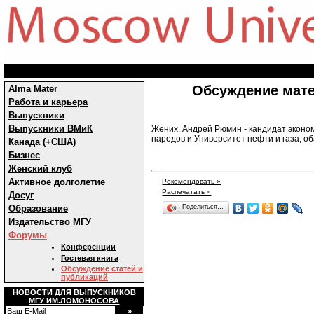
Обсуждение мате
Alma Mater
Работа и карьера
Выпускники
Выпускники ВМиК
Жених, Андрей Рюмин - кандидат эконо
народов и Университет нефти и газа, об
Канада (+США)
Бизнес
Женский клуб
Активное долголетие
Рекомендовать »
Распечатать »
Досуг
Образование
Поделиться…
Издательство МГУ
Форумы
Конференции
Гостевая книга
Обсуждение статей и
публикаций
НОВОСТИ ДЛЯ ВЫПУСКНИКОВ
МГУ ИМ.ЛОМОНОСОВА