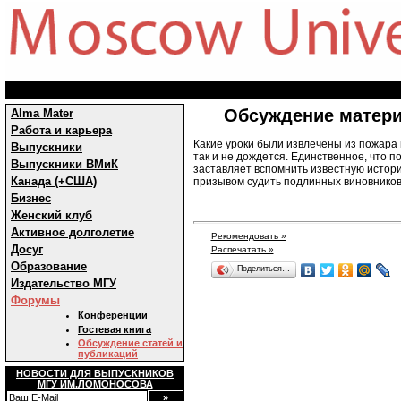
Обсуждение матери
Alma Mater
Работа и карьера
Какие уроки были извлечены из пожара 
Выпускники
так и не дождется. Единственное, что 
Выпускники ВМиК
заставляет вспомнить известную истори
Канада (+США)
призывом судить подлинных виновников
Бизнес
Женский клуб
Активное долголетие
Рекомендовать »
Досуг
Распечатать »
Образование
Поделиться…
Издательство МГУ
Форумы
Конференции
Гостевая книга
Обсуждение статей и
публикаций
НОВОСТИ ДЛЯ ВЫПУСКНИКОВ
МГУ ИМ.ЛОМОНОСОВА