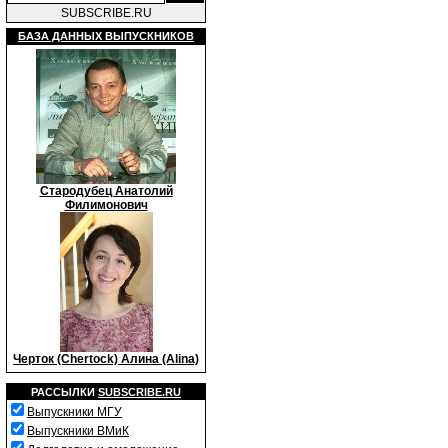
SUBSCRIBE.RU
БАЗА ДАННЫХ ВЫПУСКНИКОВ
Стародубец Анатолий
Филимонович
Черток (Chertock) Алина (Alina)
РАССЫЛКИ
SUBSCRIBE.RU
Выпускники МГУ
Выпускники ВМиК