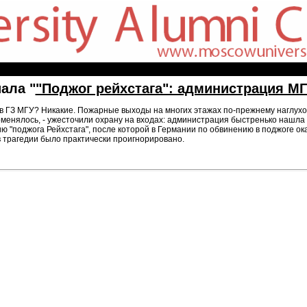
ала "
"Поджог рейхстага": администрация МГ
в ГЗ МГУ? Никакие. Пожарные выходы на многих этажах по-прежнему наглухо
поменялось, - ужесточили охрану на входах: администрация быстренько нашла
ю "поджога Рейхстага", после которой в Германии по обвинению в поджоге ок
 трагедии было практически проигнорировано.