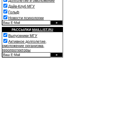
Долголетие и омоложение
Дайв-Клуб МГУ
Гольф
Новости психологии
РАССЫЛКИ
MAILLIST.RU
Выпускники МГУ
Активное долголетие,
омоложение организма,
геропротекторы