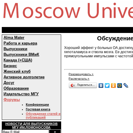
Обсуждение
Alma Mater
Работа и карьера
Хороший эффект у больных ОА достигну
Выпускники
гипоталамуса и ствола мозга. Ее дост
Выпускники ВМиК
прямоугольными импульсами с частотой 
Канада (+США)
Бизнес
Женский клуб
Рекомендовать »
Активное долголетие
Распечатать »
Досуг
Поделиться…
Образование
Издательство МГУ
Форумы
Конференции
Гостевая книга
Обсуждение статей и
публикаций
НОВОСТИ ДЛЯ ВЫПУСКНИКОВ
МГУ ИМ.ЛОМОНОСОВА