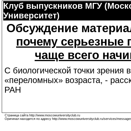
Клуб выпускников МГУ (Моск
Университет)
Обсуждение материа
почему серьезные 
чаще всего начи
С биологической точки зрения в
«переломных» возраста, - расс
РАН
Страница сайта http://www.moscowuniversityclub.ru
Оригинал находится по адресу http://www.moscowuniversityclub.ru/services/message