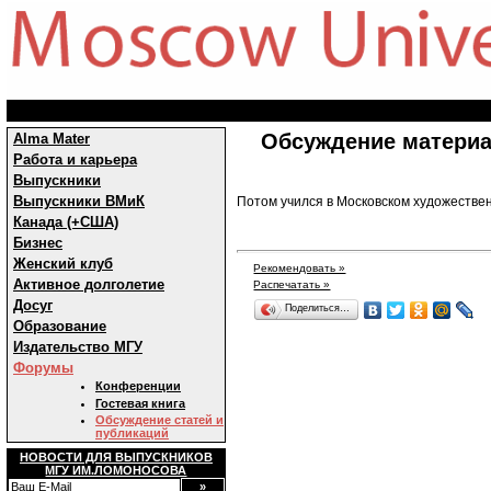
Обсуждение материа
Alma Mater
Работа и карьера
Выпускники
Выпускники ВМиК
Потом учился в Московском художествен
Канада (+США)
Бизнес
Женский клуб
Рекомендовать »
Активное долголетие
Распечатать »
Досуг
Поделиться…
Образование
Издательство МГУ
Форумы
Конференции
Гостевая книга
Обсуждение статей и
публикаций
НОВОСТИ ДЛЯ ВЫПУСКНИКОВ
МГУ ИМ.ЛОМОНОСОВА