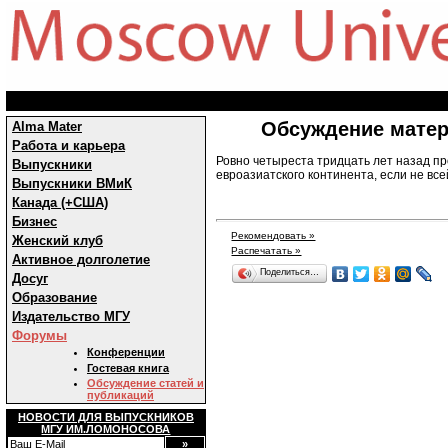
Обсуждение матер
Alma Mater
Работа и карьера
Ровно четыреста тридцать лет назад п
Выпускники
евроазиатского континента, если не все
Выпускники ВМиК
Канада (+США)
Бизнес
Рекомендовать »
Женский клуб
Распечатать »
Активное долголетие
Поделиться…
Досуг
Образование
Издательство МГУ
Форумы
Конференции
Гостевая книга
Обсуждение статей и
публикаций
НОВОСТИ ДЛЯ ВЫПУСКНИКОВ
МГУ ИМ.ЛОМОНОСОВА