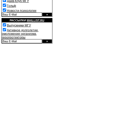
Дайв-Клуб МГУ
Гольф
Новости психологии
РАССЫЛКИ
MAILLIST.RU
Выпускники МГУ
Активное долголетие,
омоложение организма,
геропротекторы