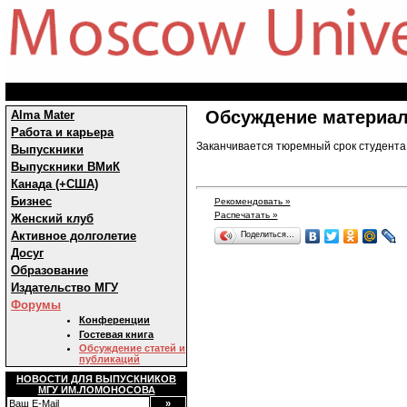
Обсуждение материал
Alma Mater
Работа и карьера
Заканчивается тюремный срок студента 
Выпускники
Выпускники ВМиК
Канада (+США)
Бизнес
Рекомендовать »
Распечатать »
Женский клуб
Активное долголетие
Поделиться…
Досуг
Образование
Издательство МГУ
Форумы
Конференции
Гостевая книга
Обсуждение статей и
публикаций
НОВОСТИ ДЛЯ ВЫПУСКНИКОВ
МГУ ИМ.ЛОМОНОСОВА