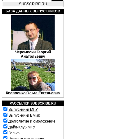
SUBSCRIBE.RU
БАЗА ДАННЫХ ВЫПУСКНИКОВ
Черемисин Георгий
Анатольевич
Киевленко Ольга Евгеньевна
РАССЫЛКИ
SUBSCRIBE.RU
Выпускники МГУ
Выпускники ВМиК
Долголетие и омоложение
Дайв-Клуб МГУ
Гольф