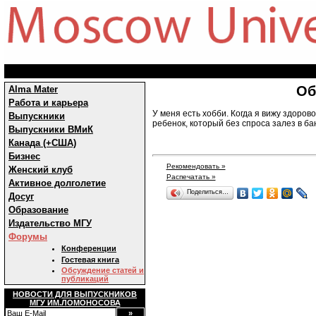
Об
Alma Mater
Работа и карьера
У меня есть хобби. Когда я вижу здоров
Выпускники
ребенок, который без спроса залез в бан
Выпускники ВМиК
Канада (+США)
Бизнес
Рекомендовать »
Женский клуб
Распечатать »
Активное долголетие
Поделиться…
Досуг
Образование
Издательство МГУ
Форумы
Конференции
Гостевая книга
Обсуждение статей и
публикаций
НОВОСТИ ДЛЯ ВЫПУСКНИКОВ
МГУ ИМ.ЛОМОНОСОВА