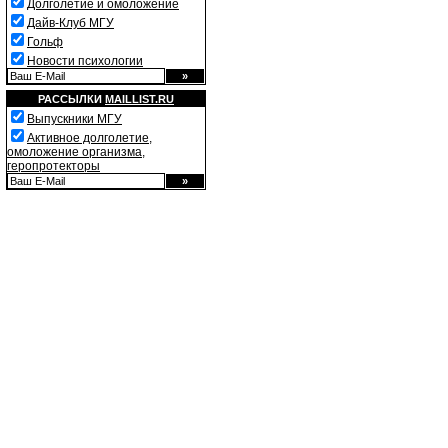
Долголетие и омоложение
Дайв-Клуб МГУ
Гольф
Новости психологии
РАССЫЛКИ
MAILLIST.RU
Выпускники МГУ
Активное долголетие,
омоложение организма,
геропротекторы