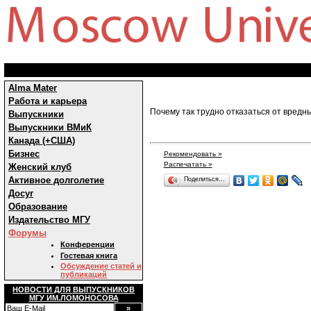
Alma Mater
Работа и карьера
Почему так трудно отказаться от вредн
Выпускники
Выпускники ВМиК
Канада (+США)
Бизнес
Рекомендовать »
Распечатать »
Женский клуб
Активное долголетие
Поделиться…
Досуг
Образование
Издательство МГУ
Форумы
Конференции
Гостевая книга
Обсуждение статей и
публикаций
НОВОСТИ ДЛЯ ВЫПУСКНИКОВ
МГУ ИМ.ЛОМОНОСОВА