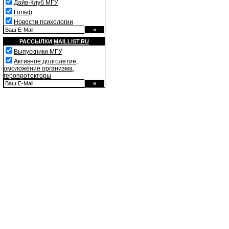
Дайв-Клуб МГУ
Гольф
Новости психологии
РАССЫЛКИ
MAILLIST.RU
Выпускники МГУ
Активное долголетие,
омоложение организма,
геропротекторы