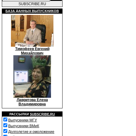
SUBSCRIBE.RU
БАЗА ДАННЫХ ВЫПУСКНИКОВ
Тимофеев Евгений
Михайлович
Лавритова Елена
Владимировна
РАССЫЛКИ
SUBSCRIBE.RU
Выпускники МГУ
Выпускники ВМиК
Долголетие и омоложение