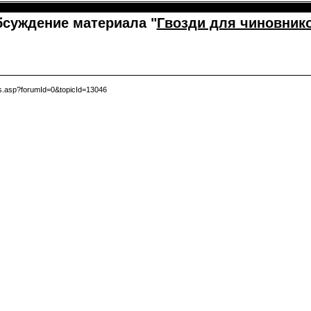
суждение материала "
Гвозди для чиновник
s.asp?forumId=0&topicId=13046