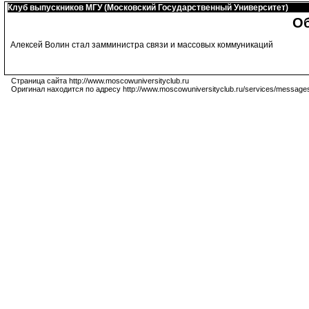
Клуб выпускников МГУ (Московский Государственный Университет)
Об
Алексей Волин стал замминистра связи и массовых коммуникаций
Страница сайта http://www.moscowuniversityclub.ru
Оригинал находится по адресу http://www.moscowuniversityclub.ru/services/message