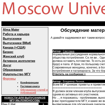
Обсуждение матер
Alma Mater
Работа и карьера
А давайте задумаемся вот таким вопро
Выпускники
Выпускники ВМиК
Канада (+США)
Автор:
Светлана
Бизнес
Нормальные рассуждения нормального э
Женский клуб
общества потребления. Се ля ви... Од
Активное долголетие
должна оставить потомство. То есть ро
бррр) и папа. И брак, по большому сче
Досуг
Современные женщины, конечно, в бо
Образование
потребления и патриархата. За что бор
Издательство МГУ
Ответить на сообщение »
Форумы
Автор:
Владимир Леонов.
Конференции
Всем МГУ-шникам: приветы и приветик
Гостевая книга
==============================
Обсуждение статей и
Я должен всем членам клуба выпускник
публикаций
одним из активных его участников.
Но ..., я поражаюсь - проблемами, вы
НОВОСТИ ДЛЯ ВЫПУСКНИКОВ
МГУ ИМ.ЛОМОНОСОВА
в вас преподаватели МГУ, и какие же 
выдвигаемым для обсуждения очередных 