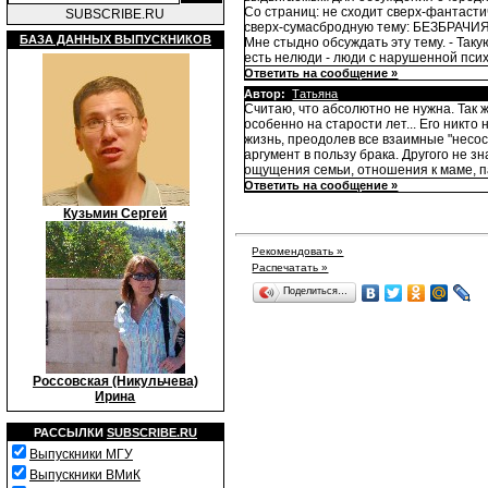
Со страниц: не сходит сверх-фантасти
SUBSCRIBE.RU
сверх-сумасбродную тему: БЕЗБРАЧИЯ
БАЗА ДАННЫХ ВЫПУСКНИКОВ
Мне стыдно обсуждать эту тему. - Так
есть нелюди - люди с нарушенной псих
Ответить на сообщение »
Автор:
Татьяна
Считаю, что абсолютно не нужна. Так ж
особенно на старости лет... Его никто
жизнь, преодолев все взаимные "несос
аргумент в пользу брака. Другого не з
ощущения семьи, отношения к маме, па
Ответить на сообщение »
Кузьмин Сергей
Рекомендовать »
Распечатать »
Поделиться…
Россовская (Никульчева)
Ирина
РАССЫЛКИ
SUBSCRIBE.RU
Выпускники МГУ
Выпускники ВМиК