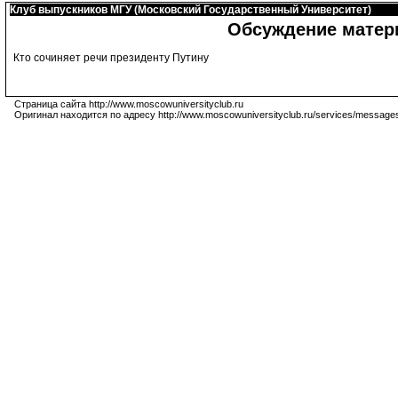
Клуб выпускников МГУ (Московский Государственный Университет)
Обсуждение матер
Кто сочиняет речи президенту Путину
Страница сайта http://www.moscowuniversityclub.ru
Оригинал находится по адресу http://www.moscowuniversityclub.ru/services/message