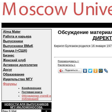
Обсуждение материал
Alma Mater
Работа и карьера
ДИРЕК
Выпускники
Выпускники ВМиК
Кирилл Булгаков родился 16 января 1973
Канада (+США)
Бизнес
Женский клуб
Рекомендовать »
Активное долголетие
Распечатать »
Досуг
Поделиться…
Образование
Издательство МГУ
Форумы
Конференции
Гостевая книга
Обсуждение статей и
публикаций
НОВОСТИ ДЛЯ ВЫПУСКНИКОВ
МГУ ИМ.ЛОМОНОСОВА