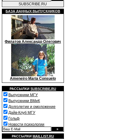
SUBSCRIBE.RU
БАЗА ДАННЫХ ВЫПУСКНИКОВ
Филатов Александр Олегович
Ameneiro Maria Consuelo
РАССЫЛКИ
SUBSCRIBE.RU
Выпускники МГУ
Выпускники ВМиК
Долголетие и омоложение
Дайв-Клуб МГУ
Гольф
Новости психологии
РАССЫЛКИ
MAILLIST.RU